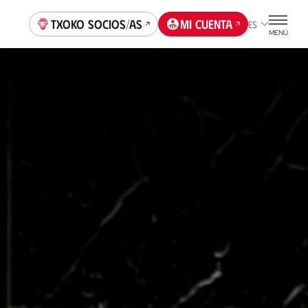
Txoko socios/as
Mi cuenta
ES
MENÚ