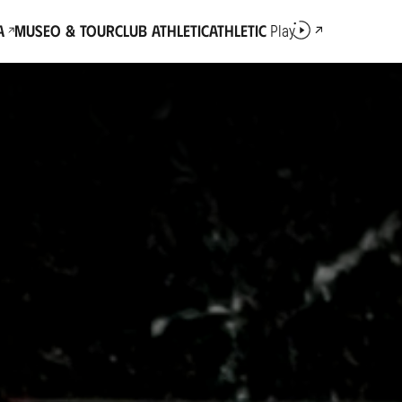
a
Museo & Tour
Club Athletic
Athletic
Play