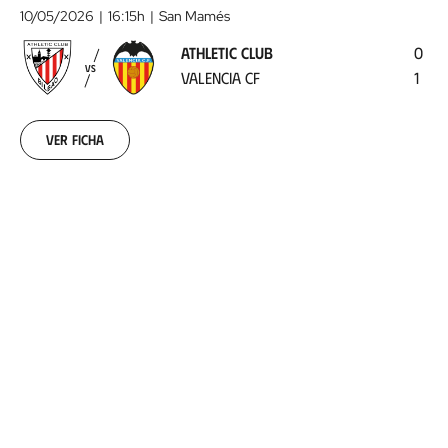
Club
10/05/2026
16:15h
San Mamés
-
ATHLETIC CLUB
0
Valencia
VS
VALENCIA CF
1
CF
2026-
05-
10
Ver ficha
COMPARTIR
X
Facebook
Whatsapp
Patrocinado por