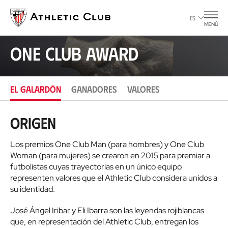
Ir
al
ES
MENÚ
contenido
principal
One Club Award
EL GALARDÓN
GANADORES
VALORES
Origen
Los premios One Club Man (para hombres) y One Club
Woman (para mujeres) se crearon en 2015 para premiar a
futbolistas cuyas trayectorias en un único equipo
representen valores que el Athletic Club considera unidos a
su identidad.
José Ángel Iribar y Eli Ibarra son las leyendas rojiblancas
que, en representación del Athletic Club, entregan los