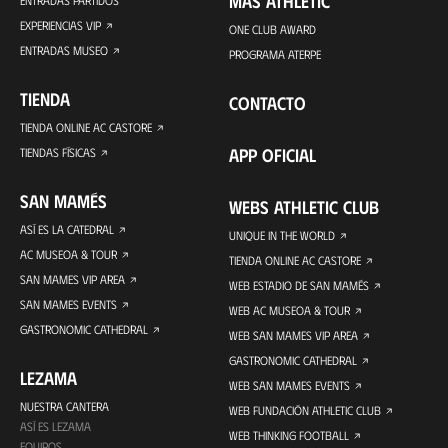
MÁS ATHLETIC
ENTRADAS PARTIDOS
EXPERIENCIAS VIP
ONE CLUB AWARD
ENTRADAS MUSEO
PROGRAMA ATERPE
TIENDA
CONTACTO
TIENDA ONLINE AC CASTORE
APP OFICIAL
TIENDAS FÍSICAS
SAN MAMÉS
WEBS ATHLETIC CLUB
ASÍ ES LA CATEDRAL
UNIQUE IN THE WORLD
AC MUSEOA & TOUR
TIENDA ONLINE AC CASTORE
SAN MAMES VIP AREA
WEB ESTADIO DE SAN MAMÉS
SAN MAMES EVENTS
WEB AC MUSEOA & TOUR
GASTRONOMIC CATHEDRAL
WEB SAN MAMES VIP AREA
GASTRONOMIC CATHEDRAL
LEZAMA
WEB SAN MAMES EVENTS
NUESTRA CANTERA
WEB FUNDACIÓN ATHLETIC CLUB
ASÍ ES LEZAMA
WEB THINKING FOOTBALL
EQUIPOS