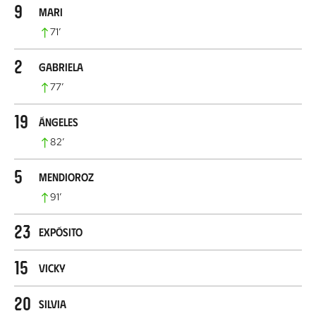
9
Mari
71
’
2
Gabriela
77
’
19
Ángeles
82
’
5
Mendioroz
91
’
23
Expósito
15
Vicky
20
Silvia