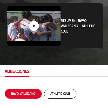
b
i
c
a
c
RESUMEN
|
RAYO
i
VALLECANO
-
ATHLETIC
ó
CLUB
n
ALINEACIONES
Rayo Vallecano
Athletic Club