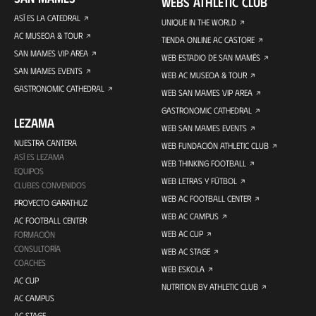
WEBS ATHLETIC CLUB
ASÍ ES LA CATEDRAL
UNIQUE IN THE WORLD
AC MUSEOA & TOUR
TIENDA ONLINE AC CASTORE
SAN MAMES VIP AREA
WEB ESTADIO DE SAN MAMÉS
SAN MAMES EVENTS
WEB AC MUSEOA & TOUR
GASTRONOMIC CATHEDRAL
WEB SAN MAMES VIP AREA
GASTRONOMIC CATHEDRAL
LEZAMA
WEB SAN MAMES EVENTS
NUESTRA CANTERA
WEB FUNDACIÓN ATHLETIC CLUB
ASÍ ES LEZAMA
WEB THINKING FOOTBALL
EQUIPOS
WEB LETRAS Y FÚTBOL
CLUBES CONVENIDOS
WEB AC FOOTBALL CENTER
PROYECTO GARATHUZ
WEB AC CAMPUS
AC FOOTBALL CENTER
WEB AC CUP
FORMACIÓN
CONSULTORÍA
WEB AC STAGE
COACHES
WEB ESKOLA
AC CUP
NUTRITION BY ATHLETIC CLUB
AC CAMPUS
AC STAGE