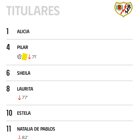
Titulares
1
Alicia
4
Pilar
71
’
6
Sheila
8
Laurita
77
’
10
Estela
11
Natalia de Pablos
82
’