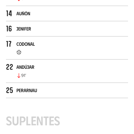
14
Auñón
16
Jenifer
17
Codonal
22
Andújar
91
’
25
Perarnau
Suplentes