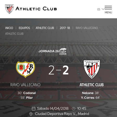
Ir
al
ES
MENÚ
contenido
principal
INICIO
EQUIPOS
ATHLETIC CLUB
2017-18
RAYO VALLECANO -
ATHLETIC CLUB
JORNADA 26
Rayo
2
2
Vallecano
-
RAYO VALLECANO
ATHLETIC CLUB
Athletic
30'
Codonal
Nekane
38'
Club
55'
Pilar
Y. Corres
64'
Sábado 14/04/2018
10:45
Ciudad Deportiva Rayo V.
, Madrid
U