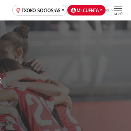
Txoko socios/as
Mi cuenta
ES
MENÚ
R