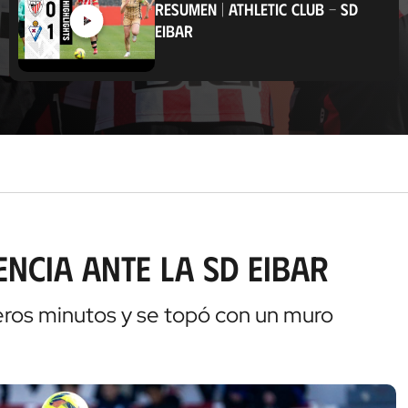
RESUMEN
|
ATHLETIC CLUB
-
SD
a
EIBAR
c
i
ó
n
encia ante la SD Eibar
meros minutos y se topó con un muro