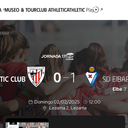
a
Museo & Tour
Club Athletic
Athletic
Play
 EIBAR
JORNADA 17
0
1
TIC CLUB
SD EIBA
Elba
3'
Domingo 02/02/2025
12:00
Lezama 2
, Lezama
U
b
i
c