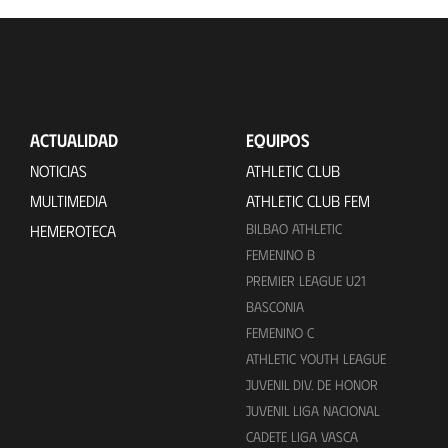
ACTUALIDAD
EQUIPOS
NOTICIAS
ATHLETIC CLUB
MULTIMEDIA
ATHLETIC CLUB FEM
BILBAO ATHLETIC
HEMEROTECA
FEMENINO B
PREMIER LEAGUE U21
BASCONIA
FEMENINO C
ATHLETIC YOUTH LEAGUE
JUVENIL DIV. DE HONOR
JUVENIL LIGA NACIONAL
CADETE LIGA VASCA