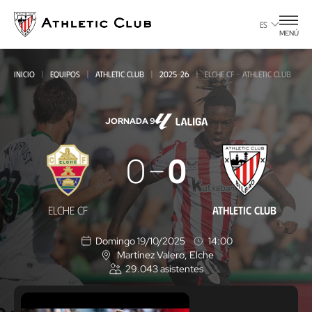
Ir
al
ES
MENÚ
contenido
principal
INICIO
EQUIPOS
ATHLETIC CLUB
2025-26
ELCHE CF - ATHLETIC CLUB
JORNADA 9
Elche
0
0
CF
-
ELCHE CF
ATHLETIC CLUB
Athletic
Domingo 19/10/2025
14:00
Club
Martínez Valero
, Elche
U
29.043
asistentes
b
i
c
a