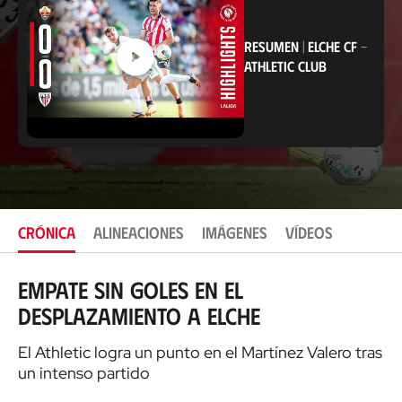
c
i
ó
RESUMEN
|
ELCHE CF
-
n
ATHLETIC CLUB
CRÓNICA
ALINEACIONES
IMÁGENES
VÍDEOS
Empate sin goles en el
desplazamiento a Elche
El Athletic logra un punto en el Martínez Valero tras
un intenso partido