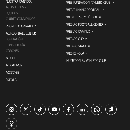
NUESTRA CANTERA
WEB FUNDACIÓN ATHLETIC CLUB
ASÍ ES LEZAMA
WEB THINKING FOOTBALL
EQUIPOS
WEB LETRAS Y FÚTBOL
CLUBES CONVENIDOS
WEB AC FOOTBALL CENTER
PROYECTO GARATHUZ
WEB AC CAMPUS
AC FOOTBALL CENTER
WEB AC CUP
FORMACIÓN
CONSULTORÍA
WEB AC STAGE
COACHES
WEB ESKOLA
AC CUP
NUTRITION BY ATHLETIC CLUB
AC CAMPUS
AC STAGE
ESKOLA