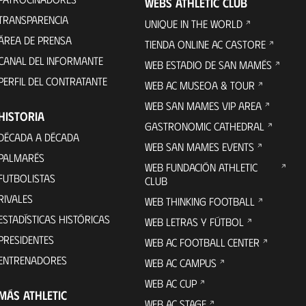
WEBS ATHLETIC CLUB
TRANSPARENCIA
UNIQUE IN THE WORLD
ÁREA DE PRENSA
TIENDA ONLINE AC CASTORE
CANAL DEL INFORMANTE
WEB ESTADIO DE SAN MAMÉS
PERFIL DEL CONTRATANTE
WEB AC MUSEOA & TOUR
WEB SAN MAMES VIP AREA
HISTORIA
GASTRONOMIC CATHEDRAL
DÉCADA A DÉCADA
WEB SAN MAMES EVENTS
PALMARÉS
WEB FUNDACIÓN ATHLETIC
FUTBOLISTAS
CLUB
RIVALES
WEB THINKING FOOTBALL
ESTADÍSTICAS HISTÓRICAS
WEB LETRAS Y FÚTBOL
PRESIDENTES
WEB AC FOOTBALL CENTER
ENTRENADORES
WEB AC CAMPUS
WEB AC CUP
MÁS ATHLETIC
WEB AC STAGE