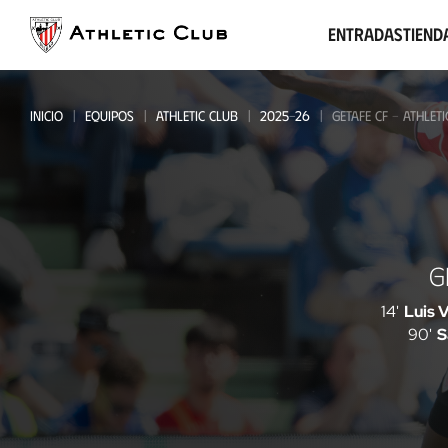
Ir
al
Entradas
Tiend
contenido
principal
INICIO
EQUIPOS
ATHLETIC CLUB
2025-26
GETAFE CF - ATHLET
Getafe
G
CF
-
14'
Luis 
90'
S
Athletic
Club