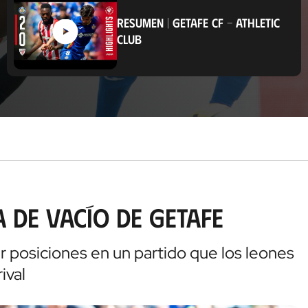
i
c
RESUMEN
|
GETAFE CF
-
ATHLETIC
a
CLUB
c
i
ó
n
a de vacío de Getafe
ar posiciones en un partido que los leones
ival