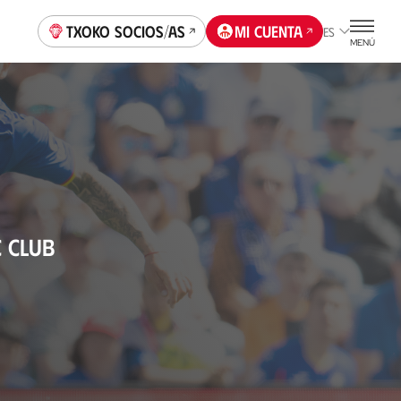
Txoko socios/as
Mi cuenta
ES
MENÚ
C CLUB