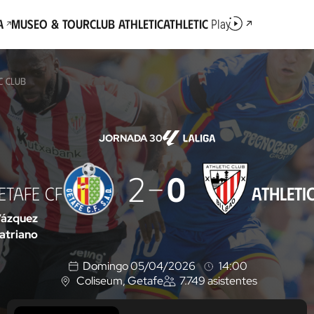
a
Museo & Tour
Club Athletic
Athletic
Play
IC CLUB
JORNADA 30
2
0
ETAFE CF
ATHLETI
Vázquez
atriano
Domingo 05/04/2026
14:00
Coliseum
, Getafe
7.749
asistentes
U
b