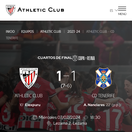
Ir
al
ES
MENÚ
contenido
principal
INICIO
EQUIPOS
ATHLETIC CLUB
2023-24
ATHLETIC CLUB - CD
TENERIFE
CUARTOS DE FINAL
1
1
Athletic
Club
(
7
-
6
)
-
ATHLETIC CLUB
CD TENERIFE
CD
10'
Elexpuru
A. Nanclares
22' (p.p.)
Tenerife
Miércoles 07/02/2024
18:30
Lezama 2
, Lezama
U
b