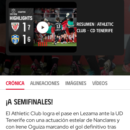
i
c
a
c
i
RESUMEN
|
ATHLETIC
ó
CLUB
-
CD TENERIFE
n
CRÓNICA
ALINEACIONES
IMÁGENES
VÍDEOS
¡A semifinales!
El Athletic Club logra el pase en Lezama ante la UD
Tenerife con una actuación estelar de Nanclares y
con Irene Oguiza marcando el gol definitivo tras