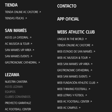
TIENDA
CONTACTO
TIENDA ONLINE AC CASTORE
APP OFICIAL
TIENDAS FÍSICAS
SAN MAMÉS
WEBS ATHLETIC CLUB
ASÍ ES LA CATEDRAL
UNIQUE IN THE WORLD
AC MUSEOA & TOUR
TIENDA ONLINE AC CASTORE
SAN MAMES VIP AREA
WEB ESTADIO DE SAN MAMÉS
SAN MAMES EVENTS
WEB AC MUSEOA & TOUR
GASTRONOMIC CATHEDRAL
WEB SAN MAMES VIP AREA
GASTRONOMIC CATHEDRAL
LEZAMA
WEB SAN MAMES EVENTS
NUESTRA CANTERA
WEB FUNDACIÓN ATHLETIC CLUB
ASÍ ES LEZAMA
WEB THINKING FOOTBALL
EQUIPOS
WEB LETRAS Y FÚTBOL
CLUBES CONVENIDOS
WEB AC FOOTBALL CENTER
PROYECTO GARATHUZ
WEB AC CAMPUS
AC FOOTBALL CENTER