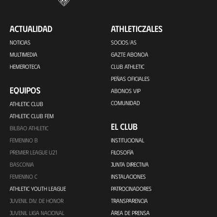
ACTUALIDAD
ATHLETICZALES
NOTICIAS
SOCIOS/AS
MULTIMEDIA
GAZTE ABONOA
HEMEROTECA
CLUB ATHLETIC
PEÑAS OFICIALES
EQUIPOS
ABONOS VIP
COMUNIDAD
ATHLETIC CLUB
ATHLETIC CLUB FEM
EL CLUB
BILBAO ATHLETIC
FEMENINO B
INSTITUCIONAL
PREMIER LEAGUE U21
FILOSOFÍA
BASCONIA
JUNTA DIRECTIVA
FEMENINO C
INSTALACIONES
ATHLETIC YOUTH LEAGUE
PATROCINADORES
JUVENIL DIV. DE HONOR
TRANSPARENCIA
JUVENIL LIGA NACIONAL
ÁREA DE PRENSA