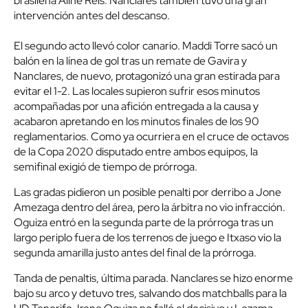
brasileña Aline Reis. Nanclares también tuvo una gran
intervención antes del descanso.
El segundo acto llevó color canario. Maddi Torre sacó un
balón en la línea de gol tras un remate de Gavira y
Nanclares, de nuevo, protagonizó una gran estirada para
evitar el 1-2. Las locales supieron sufrir esos minutos
acompañadas por una afición entregada a la causa y
acabaron apretando en los minutos finales de los 90
reglamentarios. Como ya ocurriera en el cruce de octavos
de la Copa 2020 disputado entre ambos equipos, la
semifinal exigió de tiempo de prórroga.
Las gradas pidieron un posible penalti por derribo a Jone
Amezaga dentro del área, pero la árbitra no vio infracción.
Oguiza entró en la segunda parte de la prórroga tras un
largo periplo fuera de los terrenos de juego e Itxaso vio la
segunda amarilla justo antes del final de la prórroga.
Tanda de penaltis, última parada. Nanclares se hizo enorme
bajo su arco y detuvo tres, salvando dos matchballs para la