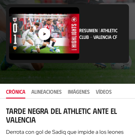
i
c
a
c
i
ó
RESUMEN
|
ATHLETIC
n
CLUB
-
VALENCIA CF
CRÓNICA
ALINEACIONES
IMÁGENES
VÍDEOS
Tarde negra del Athletic ante el
Valencia
Derrota con gol de Sadiq que impide a los leones