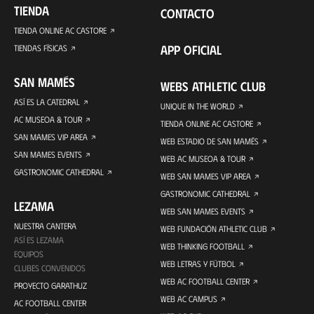
TIENDA
CONTACTO
TIENDA ONLINE AC CASTORE
APP OFICIAL
TIENDAS FÍSICAS
SAN MAMÉS
WEBS ATHLETIC CLUB
ASÍ ES LA CATEDRAL
UNIQUE IN THE WORLD
AC MUSEOA & TOUR
TIENDA ONLINE AC CASTORE
SAN MAMES VIP AREA
WEB ESTADIO DE SAN MAMÉS
SAN MAMES EVENTS
WEB AC MUSEOA & TOUR
GASTRONOMIC CATHEDRAL
WEB SAN MAMES VIP AREA
GASTRONOMIC CATHEDRAL
LEZAMA
WEB SAN MAMES EVENTS
NUESTRA CANTERA
WEB FUNDACIÓN ATHLETIC CLUB
ASÍ ES LEZAMA
WEB THINKING FOOTBALL
EQUIPOS
WEB LETRAS Y FÚTBOL
CLUBES CONVENIDOS
WEB AC FOOTBALL CENTER
PROYECTO GARATHUZ
WEB AC CAMPUS
AC FOOTBALL CENTER