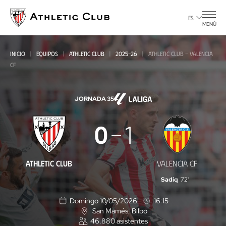
Ir
al
ES
MENÚ
contenido
principal
INICIO
EQUIPOS
ATHLETIC CLUB
2025-26
ATHLETIC CLUB - VALENCIA
CF
JORNADA 35
Athletic
0
1
Club
-
ATHLETIC CLUB
VALENCIA CF
Valencia
Sadiq
72'
CF
Domingo 10/05/2026
16:15
San Mamés
, Bilbo
U
46.880
asistentes
b