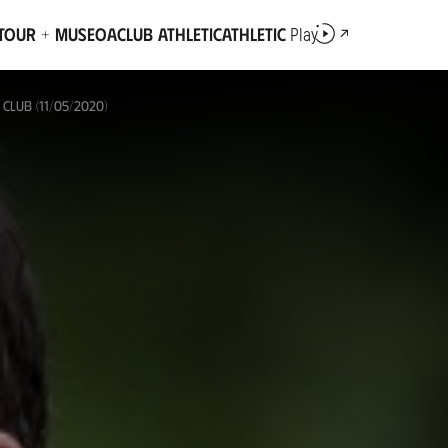
Tour + Museoa
Club Athletic
Athletic
Play
CLUB (11/05/2020)