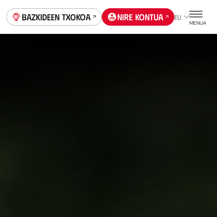
Bazkideen Txokoa
Nire kontua
EU
MENUA