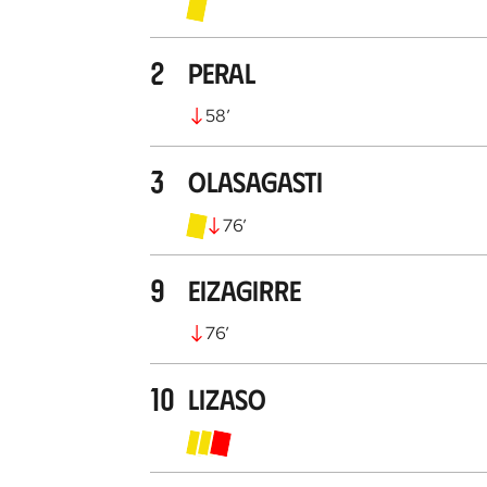
2
Peral
58
’
3
Olasagasti
76
’
9
Eizagirre
76
’
10
Lizaso