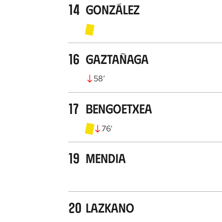
14
González
16
Gaztañaga
58
’
17
Bengoetxea
76
’
19
Mendia
20
Lazkano