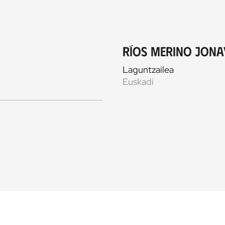
Ríos Merino Jona
Laguntzailea
Euskadi