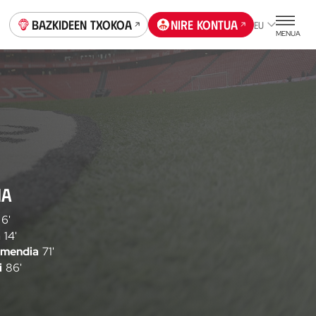
Bazkideen Txokoa
Nire kontua
EU
MENUA
IA
6'
a
14'
amendia
71'
i
86'