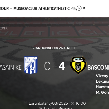
Tour + Museoa
Club Athletic
Athletic
Play
CONIA
JARDUNALDIA 26
3. RFEF
0
4
ASAIN KE
BASCON
Vizcay
Lekun
Huest
M. Goñ
Larunbata 15/03/2025
16:00
Loinatz
, Beasain