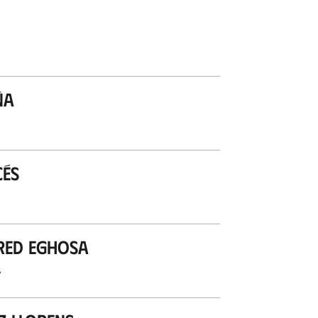
ña
cés
red Eghosa
’