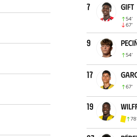
7
Gift
54
’
67
’
9
Peci
54
’
17
Gar
67
’
19
Wilf
78