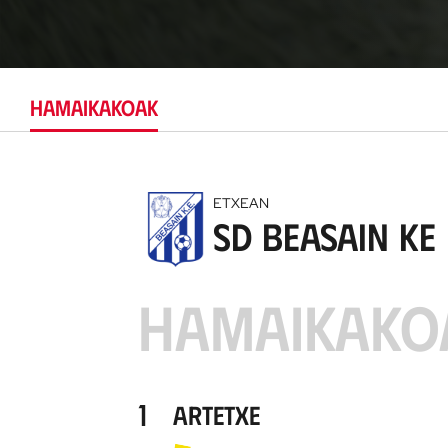
HAMAIKAKOAK
ETXEAN
SD Beasain KE
HAMAIKAKO
1
Artetxe