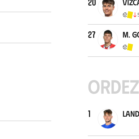
20
Vizc
27
M. G
ORDE
1
Land