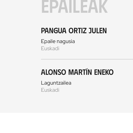
EPAILEAK
Pangua Ortiz Julen
Epaile nagusia
Euskadi
Alonso Martín Eneko
Laguntzailea
Euskadi