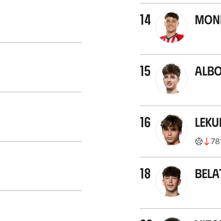
14
Mon
15
Alb
16
Leku
78
18
Bela