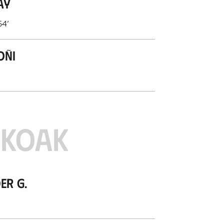
ay
54
’
oñi
ZKOAK
er G.