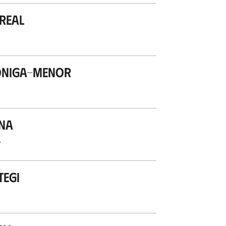
real
oniga-Menor
na
’
tegi