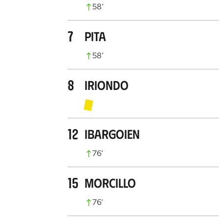
58
’
7
Pita
58
’
8
Iriondo
12
Ibargoien
76
’
15
Morcillo
76
’