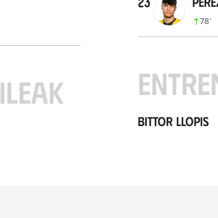
23
Pére
78
’
ENTRE
ILEAK
Bittor Llopis