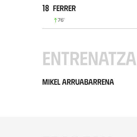
18
Ferrer
76
’
ENTRENATZA
Mikel Arruabarrena