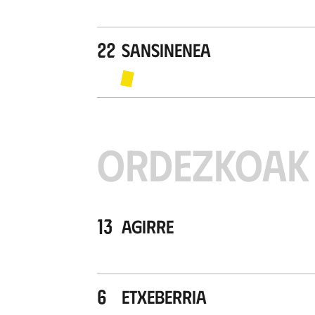
22
Sansinenea
ORDEZKOAK
13
Agirre
6
Etxeberria