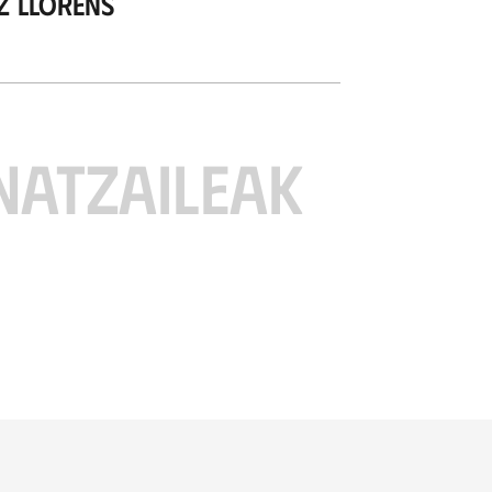
z Llorens
NATZAILEAK