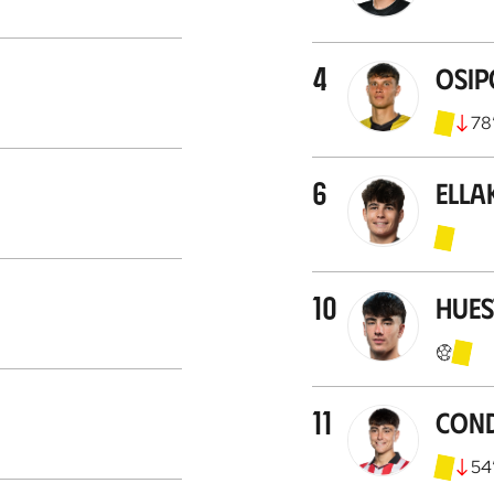
4
Osi
78
6
Ella
10
Hues
11
Con
54