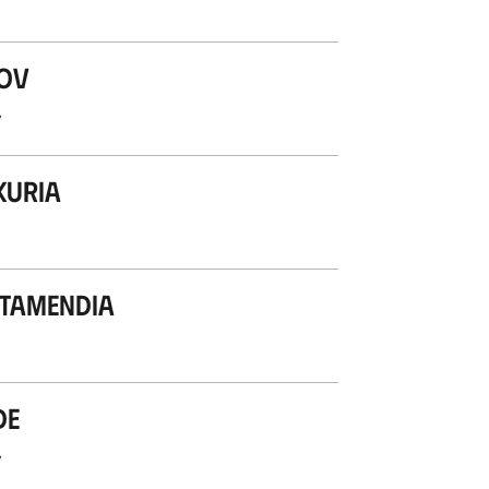
pov
’
kuria
tamendia
de
’