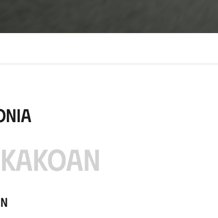
onia
IKAKOAN
ón