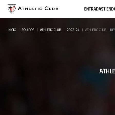
Ir
al
Entradas
Tiend
contenido
principal
INICIO
EQUIPOS
ATHLETIC CLUB
2023-24
ATHLETIC CLUB - RE
Athletic
ATHLE
Club
-
Real
Madrid