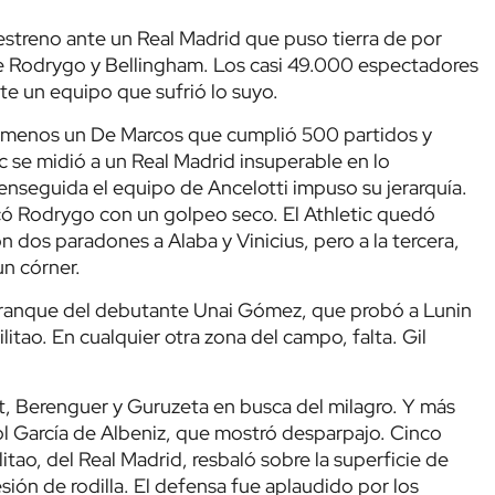
 estreno ante un Real Madrid que puso tierra de por
e Rodrygo y Bellingham. Los casi 49.000 espectadores
e un equipo que sufrió lo suyo.
s menos un De Marcos que cumplió 500 partidos y
c se midió a un Real Madrid insuperable en lo
o enseguida el equipo de Ancelotti impuso su jerarquía.
có Rodrygo con un golpeo seco. El Athletic quedó
n dos paradones a Alaba y Vinicius, pero a la tercera,
n córner.
ranque del debutante Unai Gómez, que probó a Lunin
ilitao. En cualquier otra zona del campo, falta. Gil
t, Berenguer y Guruzeta en busca del milagro. Y más
ol García de Albeniz, que mostró desparpajo. Cinco
tao, del Real Madrid, resbaló sobre la superficie de
sión de rodilla. El defensa fue aplaudido por los