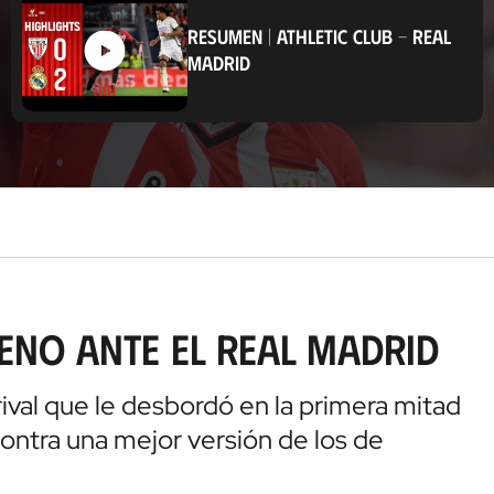
i
c
RESUMEN
|
ATHLETIC CLUB
-
REAL
a
MADRID
c
i
ó
n
reno ante el Real Madrid
ival que le desbordó en la primera mitad
ontra una mejor versión de los de