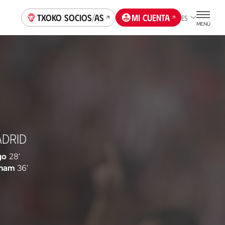
Txoko socios/as
Mi cuenta
ES
MENÚ
ADRID
go
28'
gham
36'