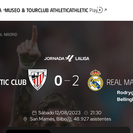
a
Museo & Tour
Club Athletic
Athletic
Play
AL MADRID
JORNADA 1
0
2
TIC CLUB
REAL M
Rodry
Bellin
Sábado 12/08/2023
21:30
San Mamés
, Bilbo
48.927
asistentes
U
b