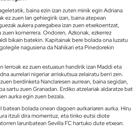
geletatik, baina ezin izan zuten minik egin Adriana
k ez zuen lan gehiegirik izan, baina atepean
nguezak aukera paregabea izan zuen etxekoentzat,
u zuen kornerrera. Ondoren, Azkonak, ezkerrez
aldi bikain batekin. Kapitainak bere bolada ona luzatu
 golegile nagusiena da Nahikari eta Pinedorekin
en lerroak ez zuen estuasun handirik izan Maddi eta
a aurrelari nigeriar arriskutsua zelairatu berri zen.
n zuen berdinketa Nanclaresen aurrean, baina segidan,
oa sartu zuen Granadan. Erdiko atzelariak aldaratze bat
sen aurka egin zuen bezala.
ail batean bolada onean dagoen aurkariaren aurka. Hiru
ra itzuli dira momentuz, eta tinko eutsi diote
atorren larunbatean Sevilla FC hartuko dute etxean.