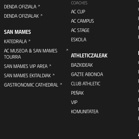
COACHES
DENDA OFIZIALA
AC CUP
DENDA OFIZIALAK
AC CAMPUS
AC STAGE
SAN MAMES
ESKOLA
KATEDRALA
AC MUSEOA & SAN MAMES
ATHLETICZALEAK
TOURRA
BAZKIDEAK
SAN MAMES VIP AREA
GAZTE ABONOA
SAN MAMES EKITALDIAK
CLUB ATHLETIC
GASTRONOMIC CATHEDRAL
PEÑAK
VIP
KOMUNITATEA