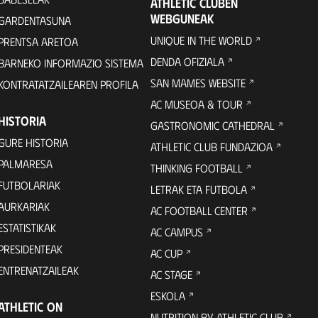
ATHLETIC CLUBEN
WEBGUNEAK
GARDENTASUNA
UNIQUE IN THE WORLD
PRENTSA ARETOA
DENDA OFIZIALA
BARNEKO INFORMAZIO SISTEMA
SAN MAMES WEBSITE
KONTRATATZAILEAREN PROFILA
AC MUSEOA & TOUR
HISTORIA
GASTRONOMIC CATHEDRAL
GURE HISTORIA
ATHLETIC CLUB FUNDAZIOA
PALMARESA
THINKING FOOTBALL
FUTBOLARIAK
LETRAK ETA FUTBOLA
AURKARIAK
AC FOOTBALL CENTER
ESTATISTIKAK
AC CAMPUS
PRESIDENTEAK
AC CUP
ENTRENATZAILEAK
AC STAGE
ESKOLA
ATHLETIC ON
NUTRITION BY ATHLETIC CLUB