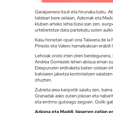
Garaipenera itzuli eta hirunaka batu. At
taldeari bere zelaian, Azkonak eta Maddi
kluben arteko lehia bizia izan zen, euri
urtebetetze data partekatu zuten aulki
Kasu honetan opari ona Talavera de la R
Pinedo eta Valero hamaikakoan erabili 
Lehoiak ondo irten ziren berdegunera,
Andrea Gomezek lehen abisua eman zue
Elexpururen erdiraketa baten ostean iri
baloiaren jabetza kontrolatzen saiatzen
zituzten.
Zubieta area kanpotik saiatu zen, baina
Granadak asko zuten jokoan eta nabari
eta erritmo gutxiago zegoen. Golik gab
Azkona eta Maddi, bigarren zatian er