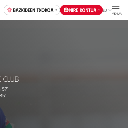
Bazkideen Txokoa
Nire kontua
EU
MENUA
C CLUB
a
57'
85'