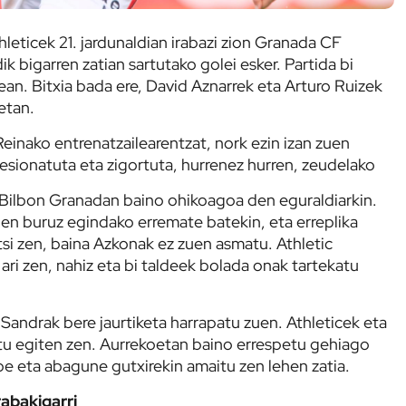
hleticek 21. jardunaldian irabazi zion Granada CF
k bigarren zatian sartutako golei esker. Partida bi
pean. Bitxia bada ere, David Aznarrek eta Arturo Ruizek
etan.
einako entrenatzailearentzat, nork ezin izan zuen
lesionatuta eta zigortuta, hurrenez hurren, zeudelako
 Bilbon Granadan baino ohikoagoa den eguraldiarkin.
n buruz egindako erremate batekin, eta erreplika
tsi zen, baina Azkonak ez zuen asmatu. Athletic
 ari zen, nahiz eta bi taldeek bolada onak tartekatu
 Sandrak bere jaurtiketa harrapatu zuen. Athleticek eta
tu egiten zen. Aurrekoetan baino errespetu gehiago
e eta abagune gutxirekin amaitu zen lehen zatia.
abakigarri