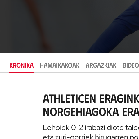
KRONIKA
HAMAIKAKOAK
ARGAZKIAK
BIDE
Athleticen eragin
norgehiagoka era
Lehoiek 0-2 irabazi diote tald
eta zuri-gorriek hirugarren p