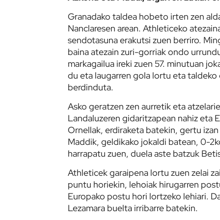
Granadako taldea hobeto irten zen alda
Nanclaresen arean. Athleticeko atezaina
sendotasuna erakutsi zuen berriro. Mi
baina atezain zuri-gorriak ondo urrund
markagailua ireki zuen 57. minutuan jok
du eta laugarren gola lortu eta taldeko
berdinduta.
Asko geratzen zen aurretik eta atzelari
Landaluzeren gidaritzapean nahiz eta Edn
Ornellak, erdiraketa batekin, gertu iza
Maddik, geldikako jokaldi batean, 0-2k
harrapatu zuen, duela aste batzuk Beti
Athleticek garaipena lortu zuen zelai z
puntu horiekin, lehoiak hirugarren postu
Europako postu hori lortzeko lehiari. D
Lezamara buelta irribarre batekin.