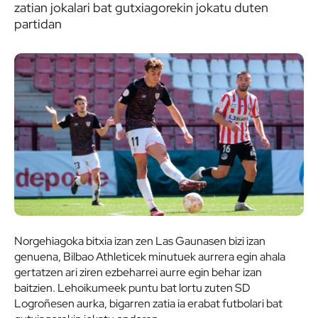
zatian jokalari bat gutxiagorekin jokatu duten
partidan
Norgehiagoka bitxia izan zen Las Gaunasen bizi izan
genuena, Bilbao Athleticek minutuek aurrera egin ahala
gertatzen ari ziren ezbeharrei aurre egin behar izan
baitzien. Lehoikumeek puntu bat lortu zuten SD
Logroñesen aurka, bigarren zatia ia erabat futbolari bat