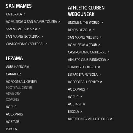
SAN MAMES
ATHLETIC CLUBEN
WEBGUNEAK
KATEDRALA
AC MUSEOA & SAN MAMES TOURRA
UNIQUE IN THE WORLD
SAN MAMES VIP AREA
DENDA OFIZIALA
SAN MAMES EKITALDIAK
SAN MAMES WEBSITE
GASTRONOMIC CATHEDRAL
AC MUSEOA & TOUR
GASTRONOMIC CATHEDRAL
LEZAMA
ATHLETIC CLUB FUNDAZIOA
GURE HARROBIA
THINKING FOOTBALL
GARATHUZ
LETRAK ETA FUTBOLA
AC FOOTBALL CENTER
AC FOOTBALL CENTER
FOOTBALL CENTER
AC CAMPUS
ADVISORY
AC CUP
COACHES
AC STAGE
AC CUP
ESKOLA
AC CAMPUS
NUTRITION BY ATHLETIC CLUB
AC STAGE
ESKOLA