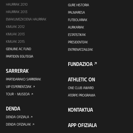
HAURRAK 2010
GURE HISTORIA
HAURRAK 2013
PALMARESA
EMAKUMEZKOENA HAURRAK
FUTBOLARIAK
KIMUAK 2012
AURKARIAK
KIMUAK 2013
ESTATISTIKAK
KIMUAK 2015
PRESIDENTEAK
GENUINE AC FUND
ENTRENATZAILEAK
PARTIDEN EGUTEGIA
FUNDAZIOA
SARRERAK
ATHLETIC ON
PARTIDARAKO SARRERAK
VIP ESPERIENTZIAK
ONE CLUB AWARD
TOUR + MUSEOA
ATERPE PROGRAMA
DENDA
KONTAKTUA
DENDA OFIZIALA
APP OFIZIALA
DENDA OFIZIALAK