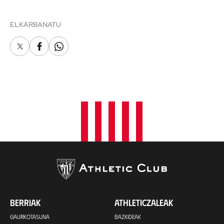
ELKARBANATU
X
Facebook
Whatsapp
BERRIAK
ATHLETICZALEAK
GAURKOTASUNA
BAZKIDEAK