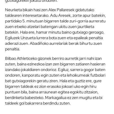
gutxiagorekin jokatu ondoren.
Neurketa bikain hasi zen Alex Pallaresek gidatutako
taldearen interesetarako. Adu Aresek, zorte apur batekin,
partidako 5. minutuan bigarren talde zuri-gorria aurreratu
zuen etxeko atzelari batengan ukitu zuen jaurtiketa
batekin. Hala ere, hamar minutu baino gutxiago geroago,
Egiluzek Unzueta lurrera bota zuen eta epaileak penaltia
adierazi zuen. Abadiñoko aurrelariak berak bihurtu zuen
penaltia.
Bilbao Athleticeko gizonek berriro aurretik jarri nahi izan
zuten, baina ezinezkoa izan zen bigarren zatiaren hasieran
izandako jokaldiaren ondorioz. Egiluz, sarrera gogor baten
ondoren, kanporatu egin zuten eta lehoikumeak futbolari
bat gutxiagorekin geratu ziren. Hala eta guztiz ere, gure
bigarren taldeak ez zion erasoko jokoari uko egin hiru
puntuen bila, baina arraunean egitea egokitu zitzaion,
berdinketa babesteko. Markagailua ez zen mugitu eta bi
taldeek gol bakarrera berdindu zuten.