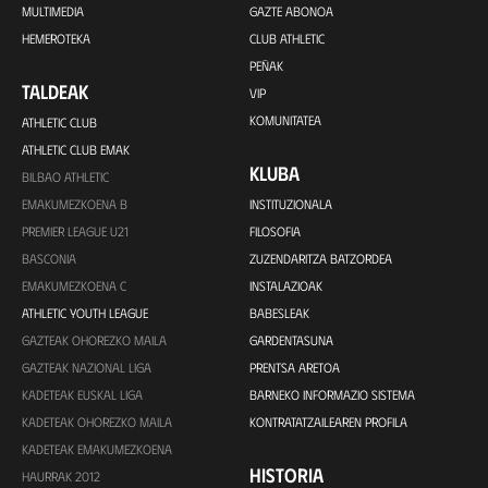
MULTIMEDIA
GAZTE ABONOA
HEMEROTEKA
CLUB ATHLETIC
PEÑAK
TALDEAK
VIP
KOMUNITATEA
ATHLETIC CLUB
ATHLETIC CLUB EMAK
KLUBA
BILBAO ATHLETIC
EMAKUMEZKOENA B
INSTITUZIONALA
PREMIER LEAGUE U21
FILOSOFIA
BASCONIA
ZUZENDARITZA BATZORDEA
EMAKUMEZKOENA C
INSTALAZIOAK
ATHLETIC YOUTH LEAGUE
BABESLEAK
GAZTEAK OHOREZKO MAILA
GARDENTASUNA
GAZTEAK NAZIONAL LIGA
PRENTSA ARETOA
KADETEAK EUSKAL LIGA
BARNEKO INFORMAZIO SISTEMA
KADETEAK OHOREZKO MAILA
KONTRATATZAILEAREN PROFILA
KADETEAK EMAKUMEZKOENA
HISTORIA
HAURRAK 2012