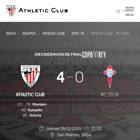
Ir
al
ES
MENÚ
contenido
principal
INICIO
EQUIPOS
ATHLETIC CLUB
2013-14
ATHLETIC CLUB - RC CELTA
DIECISEISAVOS DE FINAL
Athletic
4
0
Club
-
ATHLETIC CLUB
RC CELTA
RC
20'
,
79'
Muniain
Celta
43'
Susaeta
85'
Aduriz
Jueves 19/12/2013
21:30
San Mamés
, Bilbo
U