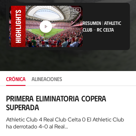
b
i
c
a
c
RESUMEN
|
ATHLETIC
i
CLUB
-
RC CELTA
ó
n
CRÓNICA
ALINEACIONES
Primera eliminatoria copera
superada
Athletic Club 4 Real Club Celta 0 El Athletic Club
ha derrotado 4-0 al Real…