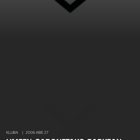
KLUBA
|
2006 ABE 27