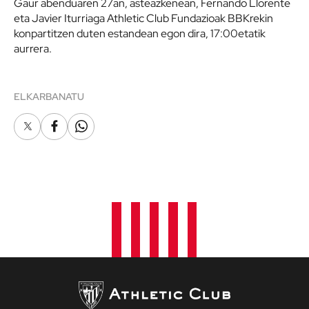
Gaur abenduaren 27an, asteazkenean, Fernando Llorente
eta Javier Iturriaga Athletic Club Fundazioak BBKrekin
konpartitzen duten estandean egon dira, 17:00etatik
aurrera.
ELKARBANATU
X
Facebook
Whatsapp