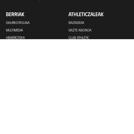
BERRIAK
ATHLETICZALEAK
GAURKOTASUNA
BAZKIDEAK
MULTIMEDIA
GAZTE ABONOA
HEMEROTEKA
CLUB ATHLETIC
PEÑAK
TALDEAK
VIP
KOMUNITATEA
ATHLETIC CLUB
ATHLETIC CLUB EMAK
KLUBA
BILBAO ATHLETIC
EMAKUMEZKOENA B
INSTITUZIONALA
PREMIER LEAGUE U21
FILOSOFIA
BASCONIA
ZUZENDARITZA BATZORDEA
EMAKUMEZKOENA C
INSTALAZIOAK
ATHLETIC YOUTH LEAGUE
BABESLEAK
GAZTEAK OHOREZKO MAILA
GARDENTASUNA
GAZTEAK NAZIONAL LIGA
PRENTSA ARETOA