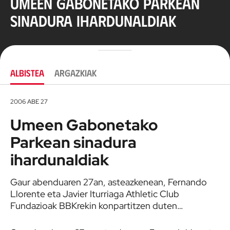
Umeen Gabonetako Parkean
sinadura ihardunaldiak
ALBISTEA
ARGAZKIAK
2006 ABE 27
Umeen Gabonetako
Parkean sinadura
ihardunaldiak
Gaur abenduaren 27an, asteazkenean, Fernando
Llorente eta Javier Iturriaga Athletic Club
Fundazioak BBKrekin konpartitzen duten…