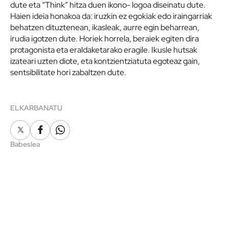
dute eta “Think” hitza duen ikono- logoa diseinatu dute.
Haien ideia honakoa da: iruzkin ez egokiak edo iraingarriak
behatzen dituztenean, ikasleak, aurre egin beharrean,
irudia igotzen dute. Horiek horrela, beraiek egiten dira
protagonista eta eraldaketarako eragile. Ikusle hutsak
izateari uzten diote, eta kontzientziatuta egoteaz gain,
sentsibilitate hori zabaltzen dute.
ELKARBANATU
X
Facebook
Whatsapp
Babeslea