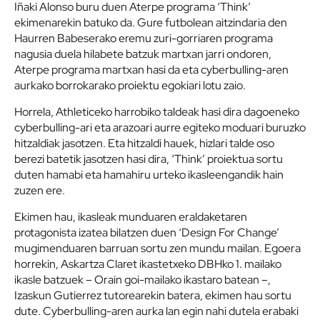
Iñaki Alonso buru duen Aterpe programa ‘Think’
ekimenarekin batuko da. Gure futbolean aitzindaria den
Haurren Babeserako eremu zuri-gorriaren programa
nagusia duela hilabete batzuk martxan jarri ondoren,
Aterpe programa martxan hasi da eta cyberbulling-aren
aurkako borrokarako proiektu egokiari lotu zaio.
Horrela, Athleticeko harrobiko taldeak hasi dira dagoeneko
cyberbulling-ari eta arazoari aurre egiteko moduari buruzko
hitzaldiak jasotzen. Eta hitzaldi hauek, hizlari talde oso
berezi batetik jasotzen hasi dira, ‘Think’ proiektua sortu
duten hamabi eta hamahiru urteko ikasleengandik hain
zuzen ere.
Ekimen hau, ikasleak munduaren eraldaketaren
protagonista izatea bilatzen duen ‘Design For Change’
mugimenduaren barruan sortu zen mundu mailan. Egoera
horrekin, Askartza Claret ikastetxeko DBHko 1. mailako
ikasle batzuek – Orain goi-mailako ikastaro batean –,
Izaskun Gutierrez tutorearekin batera, ekimen hau sortu
dute. Cyberbulling-aren aurka lan egin nahi dutela erabaki