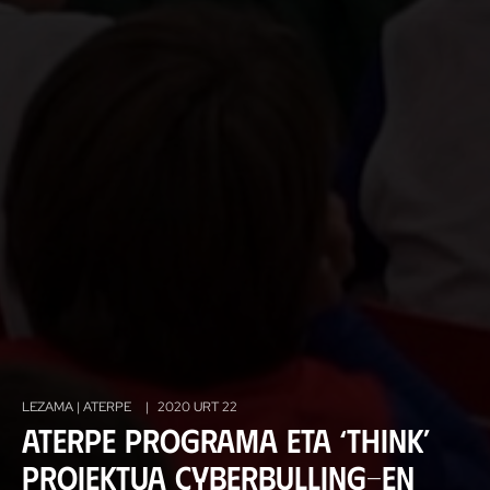
LEZAMA | ATERPE
|
2020 URT 22
Aterpe programa eta ‘Think’
proiektua Cyberbulling-en