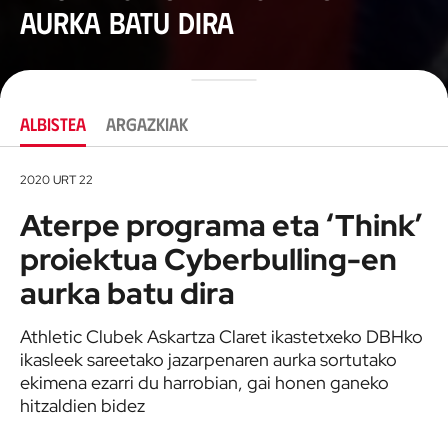
aurka batu dira
ALBISTEA
ARGAZKIAK
2020 URT 22
Aterpe programa eta ‘Think’
proiektua Cyberbulling-en
aurka batu dira
Athletic Clubek Askartza Claret ikastetxeko DBHko
ikasleek sareetako jazarpenaren aurka sortutako
ekimena ezarri du harrobian, gai honen ganeko
hitzaldien bidez