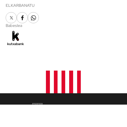
ELKARBANATU
X
Facebook
Whatsapp
Babeslea