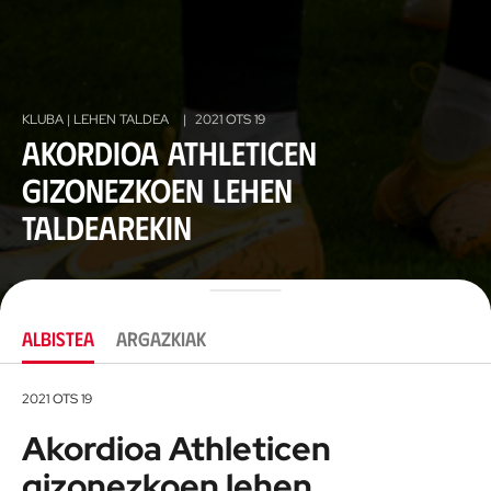
KLUBA | LEHEN TALDEA
|
2021 OTS 19
Akordioa Athleticen
gizonezkoen lehen
taldearekin
ALBISTEA
ARGAZKIAK
2021 OTS 19
Akordioa Athleticen
gizonezkoen lehen