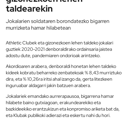
taldearekin
Jokalarien soldataren borondatezko bigarren
murrizketa hamar hilabetean
Athletic Clubek eta gizonezkoen lehen taldeko jokalari
guztiek 2020-2021 denboraldirako ordainsaria jaistea
adostu dute, pandemiaren ondorioak arintzeko.
Akordioaren arabera, denboraldi honetan lehen taldeko
kideek kobratu beharreko zenbatekoak % 8,43 murriztuko
dira, eta % 10,26ra iritsi ahal izango da, gerta litezkeen
inguruabar aldagarri jakin batzuen arabera.
Jokalariek emandako aurrerapausoa, bigarrena hamar
hilabete baino gutxiagoan, erakundearekiko eta
bazkideekiko erantzukizun eta konpromiso ariketa bat da,
eta Klubak publikoki adierazi eta eskertu nahi du hori.