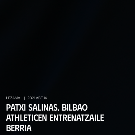
LEZAMA
|
2021 ABE 14
Patxi Salinas, Bilbao
Athleticen entrenatzaile
berria