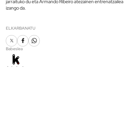
jarraituko du eta Armando Ribeiro atezainen entrenatzailea
izango da.
ELKARBANATU
X
Facebook
Whatsapp
Babeslea