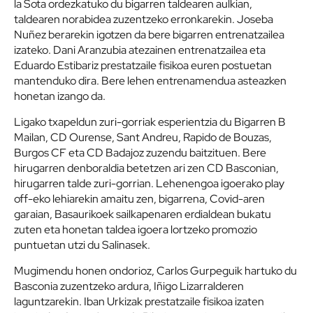
la Sota ordezkatuko du bigarren taldearen aulkian,
taldearen norabidea zuzentzeko erronkarekin. Joseba
Nuñez berarekin igotzen da bere bigarren entrenatzailea
izateko. Dani Aranzubia atezainen entrenatzailea eta
Eduardo Estibariz prestatzaile fisikoa euren postuetan
mantenduko dira. Bere lehen entrenamendua asteazken
honetan izango da.
Ligako txapeldun zuri-gorriak esperientzia du Bigarren B
Mailan, CD Ourense, Sant Andreu, Rapido de Bouzas,
Burgos CF eta CD Badajoz zuzendu baitzituen. Bere
hirugarren denboraldia betetzen ari zen CD Basconian,
hirugarren talde zuri-gorrian. Lehenengoa igoerako play
off-eko lehiarekin amaitu zen, bigarrena, Covid-aren
garaian, Basaurikoek sailkapenaren erdialdean bukatu
zuten eta honetan taldea igoera lortzeko promozio
puntuetan utzi du Salinasek.
Mugimendu honen ondorioz, Carlos Gurpeguik hartuko du
Basconia zuzentzeko ardura, Iñigo Lizarralderen
laguntzarekin. Iban Urkizak prestatzaile fisikoa izaten