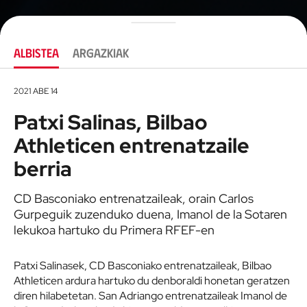
ALBISTEA
ARGAZKIAK
2021 ABE 14
Patxi Salinas, Bilbao
Athleticen entrenatzaile
berria
CD Basconiako entrenatzaileak, orain Carlos
Gurpeguik zuzenduko duena, Imanol de la Sotaren
lekukoa hartuko du Primera RFEF-en
Patxi Salinasek, CD Basconiako entrenatzaileak, Bilbao
Athleticen ardura hartuko du denboraldi honetan geratzen
diren hilabetetan. San Adriango entrenatzaileak Imanol de