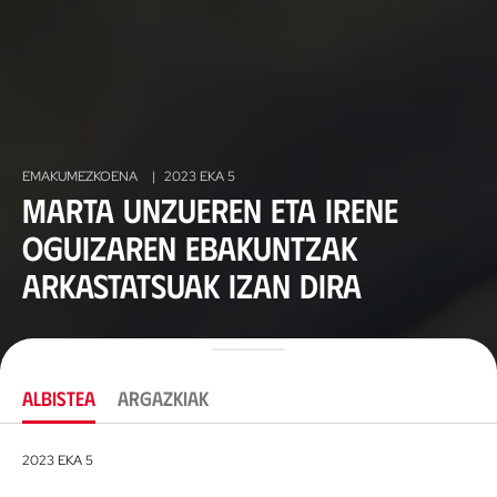
EMAKUMEZKOENA
|
2023 EKA 5
Marta Unzueren eta Irene
Oguizaren ebakuntzak
arkastatsuak izan dira
ALBISTEA
ARGAZKIAK
2023 EKA 5