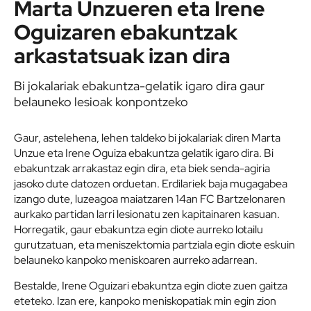
Marta Unzueren eta Irene
Oguizaren ebakuntzak
arkastatsuak izan dira
Bi jokalariak ebakuntza-gelatik igaro dira gaur
belauneko lesioak konpontzeko
Gaur, astelehena, lehen taldeko bi jokalariak diren Marta
Unzue eta Irene Oguiza ebakuntza gelatik igaro dira. Bi
ebakuntzak arrakastaz egin dira, eta biek senda-agiria
jasoko dute datozen orduetan. Erdilariek baja mugagabea
izango dute, luzeagoa maiatzaren 14an FC Bartzelonaren
aurkako partidan larri lesionatu zen kapitainaren kasuan.
Horregatik, gaur ebakuntza egin diote aurreko lotailu
gurutzatuan, eta meniszektomia partziala egin diote eskuin
belauneko kanpoko meniskoaren aurreko adarrean.
Bestalde, Irene Oguizari ebakuntza egin diote zuen gaitza
eteteko. Izan ere, kanpoko meniskopatiak min egin zion