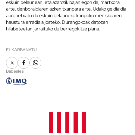
eskuin belaunean, eta azarotik bajan egon da, martxora
arte, denboraldiaren azken txanpara arte. Udako geldialdia
aprobetxatu du eskuin belauneko kanpoko meniskoaren
haustura erradiala josteko. Durangokoak datozen
hilabeteetan jarraituko du berregokitze plana.
ELKARBANATU
X
Facebook
Whatsapp
Babeslea