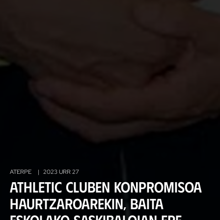
ATERPE
|
2023 URR 27
Athletic Cluben konpromisoa
haurtzaroarekin, baita
eskolako saskibaloian ere