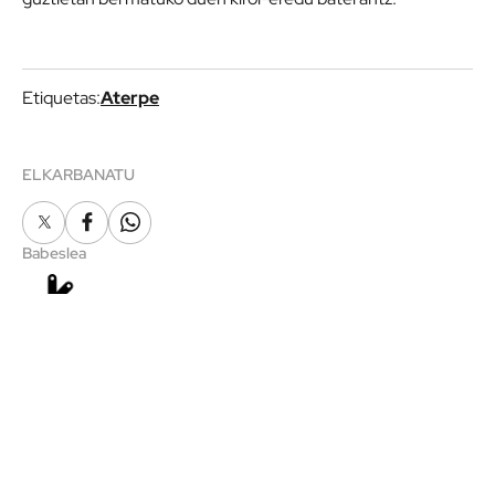
Etiquetas:
Aterpe
ELKARBANATU
X
Facebook
Whatsapp
Babeslea