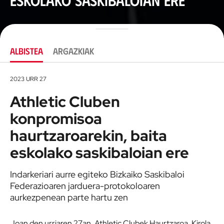
ALBISTEA
ARGAZKIAK
2023 URR 27
Athletic Cluben
konpromisoa
haurtzaroarekin, baita
eskolako saskibaloian ere
Indarkeriari aurre egiteko Bizkaiko Saskibaloi
Federazioaren jarduera-protokoloaren
aurkezpenean parte hartu zen
Joan den urriaren 27an, Athletic Clubek Haurtzaroa, Kirola