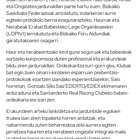
eta Ongizatea jardunaldian parte hartu zuen, Bizkaiko
Saskibaloi Federazioak antolatuta, indarkeriari aurre
egiteko protokolo berria ezagutarazteko, Haurrak eta
Nerabeak Erabat Babesteko Lege Organikoarekin
(LOPIVI) lerrokatuta eta Bizkaiko Foru Aldundiak
garatutakoaren osagarri.
Haur eta nerabeentzako kirol gune seguruak eta babesleak
sortzeko konpromisoa duten profesional eta erakundeak
bildu ziren jardunaldian. Ordezkaritza zuri-gorri gisa, Klubak
bat egin zuen oinarri-kirolaren esparruan prebentzio-
protokoloak ezartzen izandako esperientziarekin. Saio
horretan, Gonzalo Silio Saiz EDERTO/EDEX ekimenaren
arduraduna eta Santanderko Real Racing Clubeko babes-
ordezkaria ere izan zen.
Erakundeen arteko lankidetza eta jardunbide egokien
trukea izan ziren topaketa horren ardatzak, eta
nabarmendu zuten beharrezkoa zela aurrera egiten
jarraitzea haurren eta nerabeen ongizate integrala maila
guztietan bermatuko duen kirol-eredu baterantz.