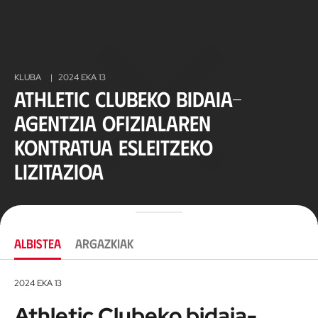
KLUBA
|
2024 EKA 13
Athletic Clubeko bidaia-
agentzia ofizialaren
kontratua esleitzeko
lizitazioa
ALBISTEA
ARGAZKIAK
2024 EKA 13
Athletic Clubeko bidaia-