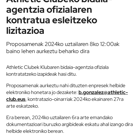
agentzia ofizialaren
kontratua esleitzeko
lizitazioa
Proposamenak 2024ko uztailaren 8ko 12:00ak
baino lehen aurkeztu beharko dira
Athletic Clubek Klubaren bidaia-agentzia ofiziala
kontratatzeko izapideak hasi ditu.
Proposamenak aurkeztu nahi dituzten enpresek helbide
elektroniko honetara jo dezakete:
b.gonzalez@athletic-
club.eus
, kontratazio-oinarriak 2024ko ekainaren 27ra
arte eskatzeko.
Era berean, 2024ko uztailaren 6ra arte emandako
dokumentazioari buruzko argibideak eskatu ahal izango dira
helbide elektroniko berean.