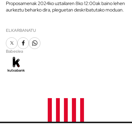
Proposamenak 2024ko uztailaren 8ko 12:00ak baino lehen
aurkeztu beharko dira, pleguetan deskribatutako moduan.
ELKARBANATU
X
Facebook
Whatsapp
Babeslea