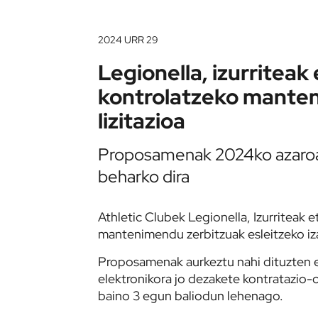
2024 URR 29
Legionella, izurriteak 
kontrolatzeko manten
lizitazioa
Proposamenak 2024ko azaroar
beharko dira
Athletic Clubek Legionella, Izurriteak e
mantenimendu zerbitzuak esleitzeko iza
Proposamenak aurkeztu nahi dituzten
elektronikora jo dezakete kontratazio-
baino 3 egun baliodun lehenago.