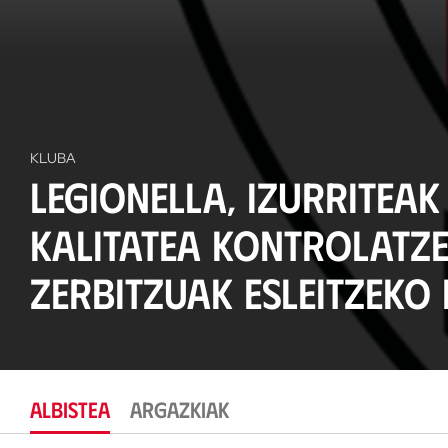
KLUBA
Legionella, izurriteak
kalitatea kontrolatz
zerbitzuak esleitzeko 
ALBISTEA
ARGAZKIAK