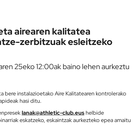
eta airearen kalitatea
tze-zerbitzuak esleitzeko
en 25eko 12:00ak baino lehen aurkeztu
ta bere instalazioetako Aire Kalitatearen kontrolerako
pideak hasi ditu.
 enpresek
lanak@athletic-club.eus
helbide
oinarriak eskatzeko, eskaintzak aurkezteko epea amaitu