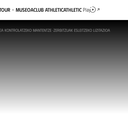
Tour + Museoa
Club Athletic
Athletic
Play
ATEA KONTROLATZEKO MANTENTZE-ZERBITZUAK ESLEITZEKO LIZITAZIOA