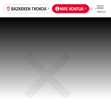
Bazkideen Txokoa
Nire kontua
EU
MENUA