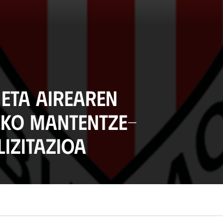
 eta airearen
eko mantentze-
lizitazioa