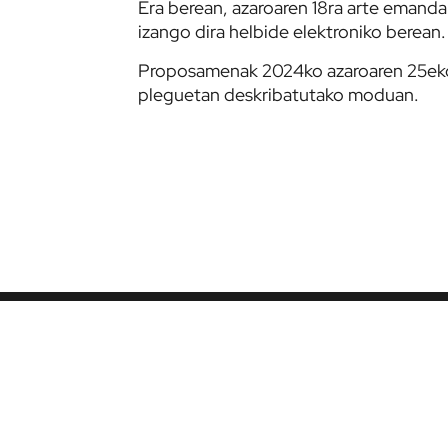
Era berean, azaroaren 18ra arte emand
izango dira helbide elektroniko berean.
Proposamenak 2024ko azaroaren 25eko 
pleguetan deskribatutako moduan.
BERRIAK
TALDEAK
GAURKOTASUNA
ATHLETIC CLUB