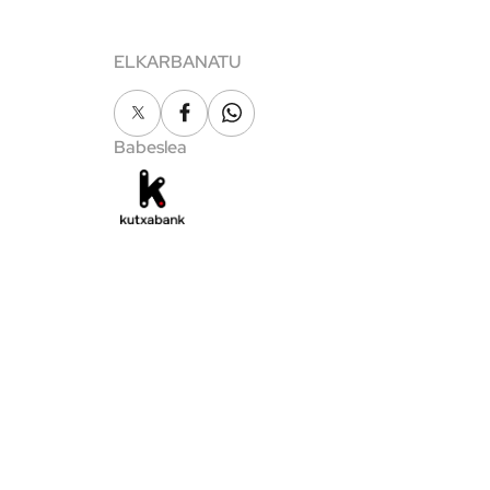
ELKARBANATU
X
Facebook
Whatsapp
Babeslea