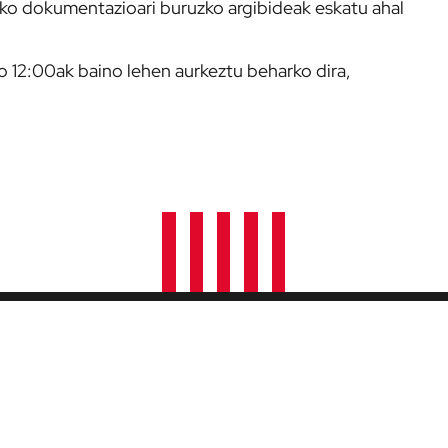
ako dokumentazioari buruzko argibideak eskatu ahal
12:00ak baino lehen aurkeztu beharko dira,
SARRERAK
LEZAMA
PARTIDARAKO SARRERAK
GURE HARROBIA