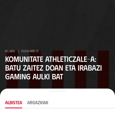
KLUBA
|
2024 ABE 13
Komunitate Athleticzale-a:
batu zaitez doan eta irabazi
Gaming aulki bat
ALBISTEA
ARGAZKIAK