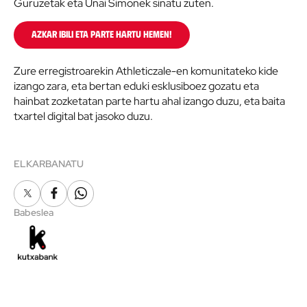
Guruzetak eta Unai Simonek sinatu zuten.
Azkar ibili eta parte hartu hemen!
Zure erregistroarekin Athleticzale-en komunitateko kide
izango zara, eta bertan eduki esklusiboez gozatu eta
hainbat zozketatan parte hartu ahal izango duzu, eta baita
txartel digital bat jasoko duzu.
ELKARBANATU
X
Facebook
Whatsapp
Babeslea