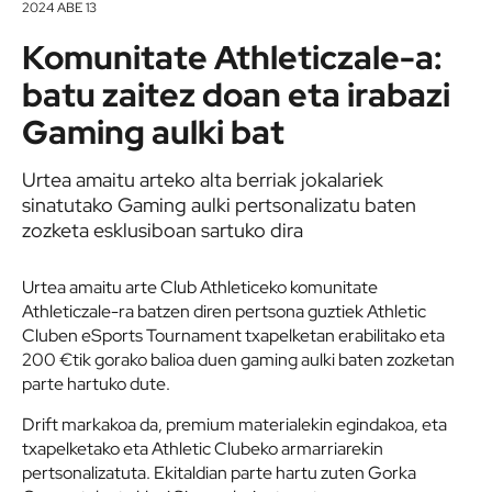
2024 ABE 13
Komunitate Athleticzale-a:
batu zaitez doan eta irabazi
Gaming aulki bat
Urtea amaitu arteko alta berriak jokalariek
sinatutako Gaming aulki pertsonalizatu baten
zozketa esklusiboan sartuko dira
Urtea amaitu arte Club Athleticeko komunitate
Athleticzale-ra batzen diren pertsona guztiek Athletic
Cluben eSports Tournament txapelketan erabilitako eta
200 €tik gorako balioa duen gaming aulki baten zozketan
parte hartuko dute.
Drift markakoa da, premium materialekin egindakoa, eta
txapelketako eta Athletic Clubeko armarriarekin
pertsonalizatuta. Ekitaldian parte hartu zuten Gorka