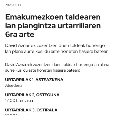
2025 URT 1
Emakumezkoen taldearen
lan plangintza urtarrillaren
6ra arte
David Aznarrek zuzentzen duen taldeak hurrengo
lan plana aurreikusi du aste honetan hasiera batean
David Aznarrek zuzentzen duen taldeak hurrengo lan plana
aurreikusi du aste honetan hasiera batean:
URTARRILAK 1, ASTEAZKENA
Atsedena
URTARRILAK 2, OSTEGUNA
17:00 Lan saioa
URTARRILAK 3, OSTIRALA