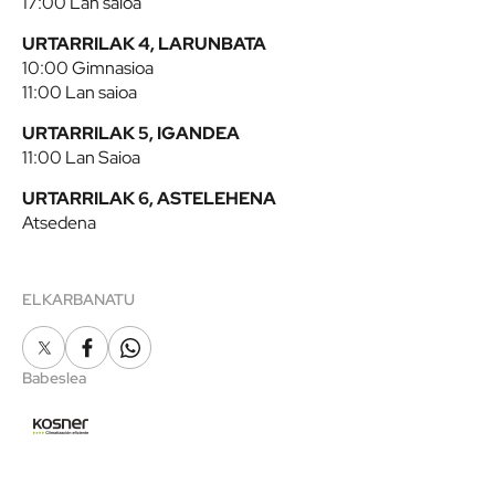
17:00 Lan saioa
URTARRILAK 4, LARUNBATA
10:00 Gimnasioa
11:00 Lan saioa
URTARRILAK 5, IGANDEA
11:00 Lan Saioa
URTARRILAK 6, ASTELEHENA
Atsedena
ELKARBANATU
X
Facebook
Whatsapp
Babeslea