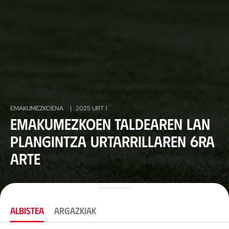
EMAKUMEZKOENA
|
2025 URT 1
Emakumezkoen taldearen lan
plangintza urtarrillaren 6ra
arte
ALBISTEA
ARGAZKIAK