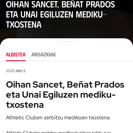
Oihan Sancet, Beñat Prados
eta Unai Egiluzen mediku-
txostena
ALBISTEA
ARGAZKIAK
2025 ABU 5
Oihan Sancet, Beñat Prados
eta Unai Egiluzen mediku-
txostena
Athletic Cluben zerbitzu medikoen txostena
Athletic Clubeko zerbitzu medikoek lehen talde zuri-