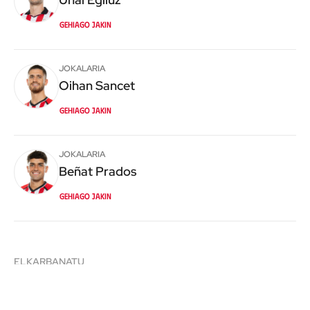
Gehiago jakin
JOKALARIA
Oihan
Sancet
Gehiago jakin
JOKALARIA
Beñat
Prados
Gehiago jakin
ELKARBANATU
X
Facebook
Whatsapp