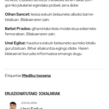
gorriko jokalariei egindako probek zera diote:
Oihan Sancet:
lesioa eskuin belauneko alboko barne-
lotailuan. Bilakaeraren zain.
Beñat Prados:
giharretako lesio moderatua ezkerreko
femoralean. Bilakaeraren zain.
Unai Egiluz:
haustura eskuin belauneko aurreko lotailu
gurutzatuan. Bihar ebakuntza egingo diote. Haren
bilakaerari buruzko informazioa emango dugu.
Etiquetas:
Mediku txosena
Erlazionatutako jokalariak
JOKALARIA
Unai
Egiluz