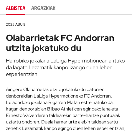
ALBISTEA
ARGAZKIAK
2025 ABU 9
Olabarrietak FC Andorran
utzita jokatuko du
Harrobiko jokalaria LaLiga Hypermotionean arituko
da lagata Lezamatik kanpo izango duen lehen
esperientzian
Aingeru Olabarrietak utzita jokatuko du datorren
denboraldian LaLiga Hypermotioneko FC Andorran.
Luiaondoko jokalaria Bigarren Mailan estreinatuko da,
iragan denboraldian Bilbao Athleticen egindako lana eta
Ernesto Valverderen taldearekin parte-hartze puntualak
uztartu ondoren. Duela hamar urte alebin taldean sartu
zenetik Lezamatik kanpo egingo duen lehen esperientzian,