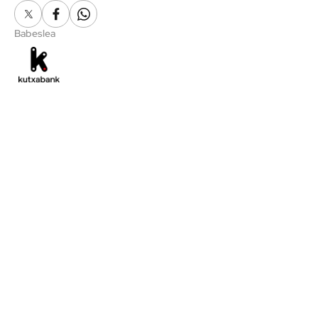
X
Facebook
Whatsapp
Babeslea
BERRIAK
ATHLETICZALEAK
GAURKOTASUNA
BAZKIDEAK