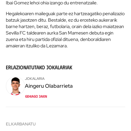
Ibai Gomez lehoi ohia izango du entrenatzaile.
Hegalekoaren maileguak parte ez hartzeagatiko penalizazio
batzuk jasotzen ditu. Bestalde, ez du erosteko aukerarik
barne hartzen, beraz, futbolaria, orain dela iazko maiatzean
Sevilla FC taldearen aurka San Mamesen debuta egin
zuena eta hiru partida ofizial dituena, denboraldiaren
amaieran itzuliko da Lezamara.
Erlazionatutako jokalariak
JOKALARIA
Aingeru
Olabarrieta
Gehiago jakin
ELKARBANATU