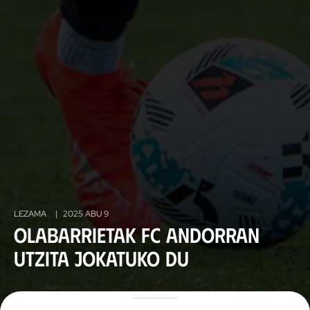
LEZAMA
|
2025 ABU 9
Olabarrietak FC Andorran
utzita jokatuko du