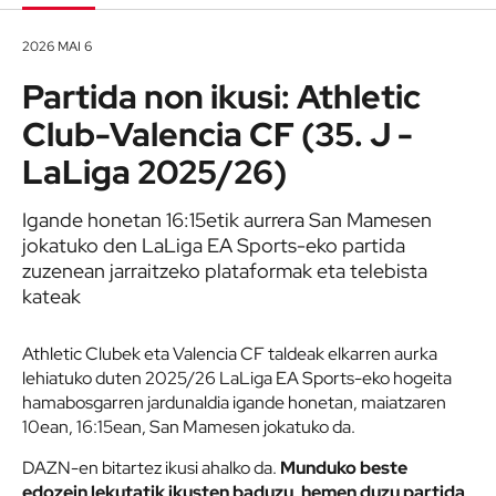
2026 MAI 6
Partida non ikusi: Athletic
Club-Valencia CF (35. J -
LaLiga 2025/26)
Igande honetan 16:15etik aurrera San Mamesen
jokatuko den LaLiga EA Sports-eko partida
zuzenean jarraitzeko plataformak eta telebista
kateak
Athletic Clubek eta Valencia CF taldeak elkarren aurka
lehiatuko duten 2025/26 LaLiga EA Sports-eko hogeita
hamabosgarren jardunaldia igande honetan, maiatzaren
10ean, 16:15ean, San Mamesen jokatuko da.
DAZN-en bitartez ikusi ahalko da.
Munduko beste
edozein lekutatik ikusten baduzu,
hemen duzu partida