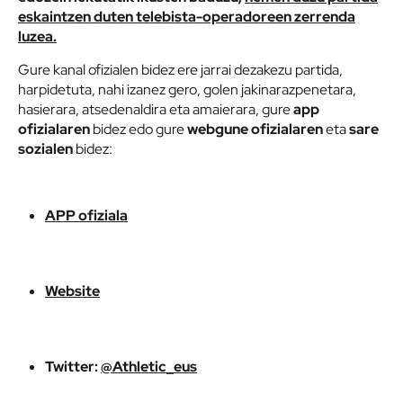
eskaintzen duten telebista-operadoreen zerrenda
luzea.
Gure kanal ofizialen bidez ere jarrai dezakezu partida,
harpidetuta, nahi izanez gero, golen jakinarazpenetara,
hasierara, atsedenaldira eta amaierara, gure
app
ofizialaren
bidez edo gure
webgune ofizialaren
eta
sare
sozialen
bidez:
APP ofiziala
Website
Twitter:
@Athletic_eus