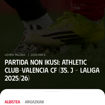
LEHEN TALDEA
|
2026 MAI 6
Partida non ikusi: Athletic
Club-Valencia CF (35. J - LaLiga
2025/26)
ALBISTEA
ARGAZKIAK