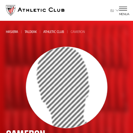
Eduki
nagusira
EU
MENUA
joan
HASIERA
TALDEAK
ATHLETIC CLUB
CAMERON
Guztiak
all