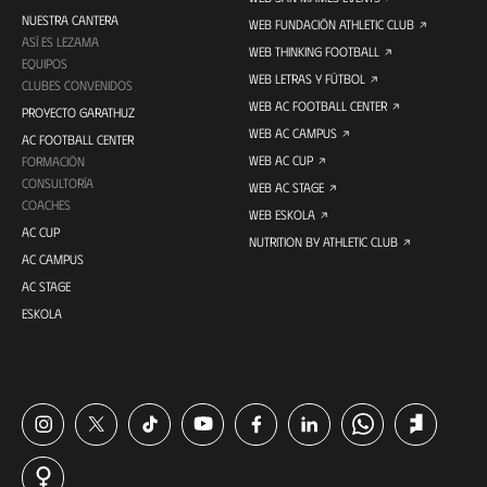
NUESTRA CANTERA
WEB FUNDACIÓN ATHLETIC CLUB
ASÍ ES LEZAMA
WEB THINKING FOOTBALL
EQUIPOS
WEB LETRAS Y FÚTBOL
CLUBES CONVENIDOS
WEB AC FOOTBALL CENTER
PROYECTO GARATHUZ
WEB AC CAMPUS
AC FOOTBALL CENTER
WEB AC CUP
FORMACIÓN
CONSULTORÍA
WEB AC STAGE
COACHES
WEB ESKOLA
AC CUP
NUTRITION BY ATHLETIC CLUB
AC CAMPUS
AC STAGE
ESKOLA