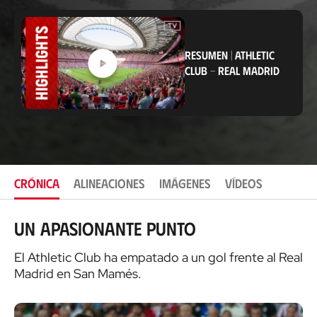
i
c
a
c
RESUMEN
|
ATHLETIC
i
ó
CLUB
-
REAL MADRID
n
CRÓNICA
ALINEACIONES
IMÁGENES
VÍDEOS
Un apasionante punto
El Athletic Club ha empatado a un gol frente al Real
Madrid en San Mamés.