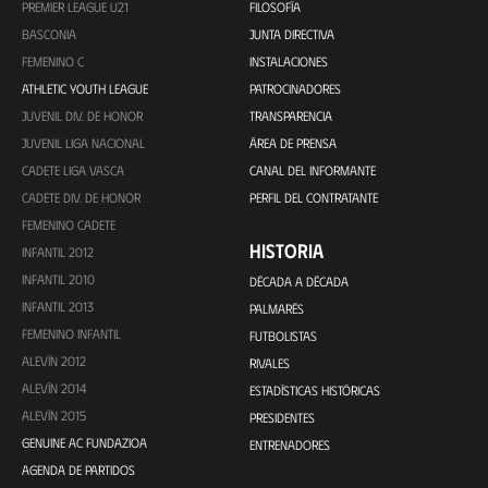
PREMIER LEAGUE U21
FILOSOFÍA
BASCONIA
JUNTA DIRECTIVA
FEMENINO C
INSTALACIONES
ATHLETIC YOUTH LEAGUE
PATROCINADORES
JUVENIL DIV. DE HONOR
TRANSPARENCIA
JUVENIL LIGA NACIONAL
ÁREA DE PRENSA
CADETE LIGA VASCA
CANAL DEL INFORMANTE
CADETE DIV. DE HONOR
PERFIL DEL CONTRATANTE
FEMENINO CADETE
HISTORIA
INFANTIL 2012
INFANTIL 2010
DÉCADA A DÉCADA
INFANTIL 2013
PALMARÉS
FEMENINO INFANTIL
FUTBOLISTAS
ALEVÍN 2012
RIVALES
ALEVÍN 2014
ESTADÍSTICAS HISTÓRICAS
ALEVÍN 2015
PRESIDENTES
GENUINE AC FUNDAZIOA
ENTRENADORES
AGENDA DE PARTIDOS