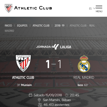
Ir
al
ES
MENÚ
contenido
principal
INICIO
EQUIPOS
ATHLETIC CLUB
2018-19
ATHLETIC CLUB - REAL
MADRID
JORNADA 4
Athletic
1
1
Club
-
ATHLETIC CLUB
REAL MADRID
Real
31'
Muniain
Isco
63'
Madrid
Sábado 15/09/2018
20:45
San Mamés
, Bilbao
U
46.413
asistentes
b