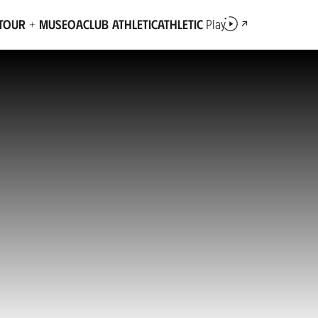
Tour + Museoa
Club Athletic
Athletic
Play