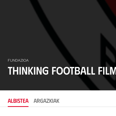
FUNDAZIOA
Thinking Football Film
ALBISTEA
ARGAZKIAK