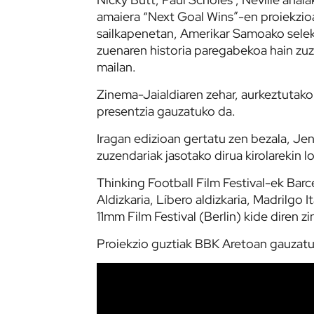
amaiera “Next Goal Wins”-en proiekzio
sailkapenetan, Amerikar Samoako selek
zuenaren historia paregabekoa hain zuz
mailan.
Zinema-Jaialdiaren zehar, aurkeztutako
presentzia gauzatuko da.
Iragan edizioan gertatu zen bezala, Je
zuzendariak jasotako dirua kirolarekin
Thinking Football Film Festival-ek Bar
Aldizkaria, Líbero aldizkaria, Madrilgo I
11mm Film Festival (Berlin) kide diren 
Proiekzio guztiak BBK Aretoan gauzatuk