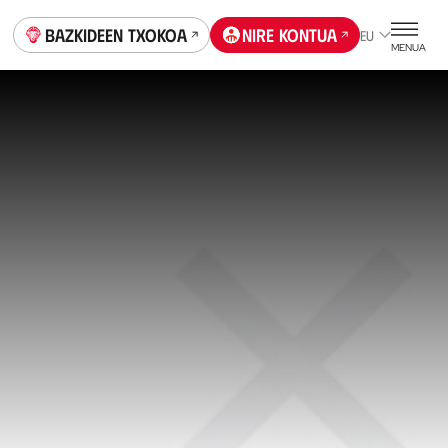
Bazkideen Txokoa
Nire kontua
EU
MENUA