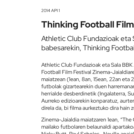
2014 API 1
Thinking Football Film
Athletic Club Fundazioak eta
babesarekin, Thinking Footbal
Athletic Club Fundazioak eta Sala BBK
Football Film Festival Zinema-Jaialdia
maiatzean (1ean, 8an, 15ean, 22an eta
futbolak gizartearekin duen harremana
herrialde desberdinetik (Ingalaterra, S
Aurreko edizioarekin konparatuz, aurte
direla da, bi filma aurkeztuko dira hain 
Zinema-Jaialdia maiatzaren 1ean, “The 
mailako futbolaren belaunaldi apartako
Nicky Butt, Paul Scholes , Neville anai