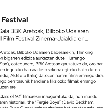
 Festival
 Sala BBK Aretoak, Bilboko Udalaren
l Film Festival Zinema-Jaialdiaren…
 Aretoak, Bilboko Udalaren babesarekin, Thinking
ren bigarren edizioa aurkezten dute. Hurrengo
 29an), ostegunero, BBK Aretoan gauzatuko da, oro har
ren inguruko hausnarketa sakona egiteko balio duten
uedia, AEB eta Italia) datozen hamar filma emango dira.
ngo berritasunik handiena fikziozko filmak emango
zuzen ere.
Class of 92” filmarekin inauguratuko da, non mundu
aren historiari, the “Fergie Boys” (David Beckham,
ak eta Ryan Giggs) gainbegiraketa bat ematen zaio, eta