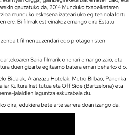
arekin gauzatuko da, 2014 Munduko txapelketaren
zioa munduko eskasena izateari uko egitea nola lortu
en ere. Bi filmak estreinakoz emango dira Estatu
 zenbait filmen zuzendari edo protagonisten
ndartekoaren Saria filmarik onenari emango zaio, eta
 lotura duen gizarte egitasmo batera eman beharko dio.
celo Bidaiak, Aranzazu Hotelak, Metro Bilbao, Panenka
taliar Kultura Institutua eta Off Side (Bartzelona) eta
zinema-jaialdien laguntza eskuzabala du.
o dira, edukiera bete arte sarrera doan izango da.