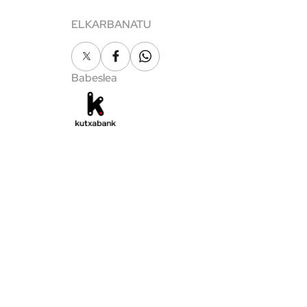
ELKARBANATU
X
Facebook
Whatsapp
Babeslea