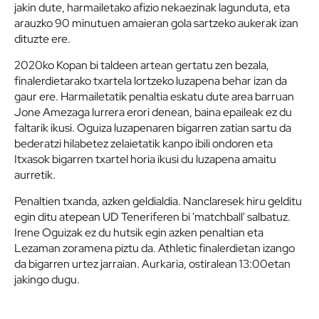
jakin dute, harmailetako afizio nekaezinak lagunduta, eta
arauzko 90 minutuen amaieran gola sartzeko aukerak izan
dituzte ere.
2020ko Kopan bi taldeen artean gertatu zen bezala,
finalerdietarako txartela lortzeko luzapena behar izan da
gaur ere. Harmailetatik penaltia eskatu dute area barruan
Jone Amezaga lurrera erori denean, baina epaileak ez du
faltarik ikusi. Oguiza luzapenaren bigarren zatian sartu da
bederatzi hilabetez zelaietatik kanpo ibili ondoren eta
Itxasok bigarren txartel horia ikusi du luzapena amaitu
aurretik.
Penaltien txanda, azken geldialdia. Nanclaresek hiru gelditu
egin ditu atepean UD Teneriferen bi 'matchball' salbatuz.
Irene Oguizak ez du hutsik egin azken penaltian eta
Lezaman zoramena piztu da. Athletic finalerdietan izango
da bigarren urtez jarraian. Aurkaria, ostiralean 13:00etan
jakingo dugu.