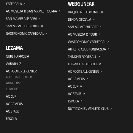
WEBGUNEAK
KATEDRALA
AC MUSEOA & SAN MAMES TOURRA
UNIQUE IN THE WORLD
SAN MAMES VIP AREA
DENDA OFIZIALA
SAN MAMES EKITALDIAK
SAN MAMES WEBSITE
GASTRONOMIC CATHEDRAL
AC MUSEOA & TOUR
GASTRONOMIC CATHEDRAL
LEZAMA
ATHLETIC CLUB FUNDAZIOA
GURE HARROBIA
THINKING FOOTBALL
GARATHUZ
LETRAK ETA FUTBOLA
AC FOOTBALL CENTER
AC FOOTBALL CENTER
FOOTBALL CENTER
AC CAMPUS
ADVISORY
AC CUP
COACHES
AC STAGE
AC CUP
ESKOLA
AC CAMPUS
NUTRITION BY ATHLETIC CLUB
AC STAGE
ESKOLA