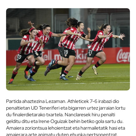
Partida ahaztezina Lezaman. Athleticek 7-6 irabazi dio
penaltietan UD Teneriferi eta bigarren urtez jarraian lortu
du finalerdietarako txartela. Nanclaresek hiru penalti
gelditu ditu eta Irene Oguizak behin betiko gola sartu du.
Amaiera zoriontsua lehoientzat eta harmailetatik hasi eta
amaierara arte animatu duten ehunka pertsonentzat.