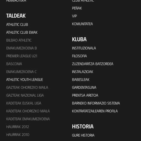
PEÑAK
TALDEAK
VIP
KOMUNITATEA
ATHLETIC CLUB
ATHLETIC CLUB EMAK
KLUBA
BILBAO ATHLETIC
EMAKUMEZKOENA B
INSTITUZIONALA
PREMIER LEAGUE U21
FILOSOFIA
BASCONIA
ZUZENDARITZA BATZORDEA
EMAKUMEZKOENA C
INSTALAZIOAK
ATHLETIC YOUTH LEAGUE
BABESLEAK
GAZTEAK OHOREZKO MAILA
GARDENTASUNA
GAZTEAK NAZIONAL LIGA
PRENTSA ARETOA
KADETEAK EUSKAL LIGA
BARNEKO INFORMAZIO SISTEMA
KADETEAK OHOREZKO MAILA
KONTRATATZAILEAREN PROFILA
KADETEAK EMAKUMEZKOENA
HISTORIA
HAURRAK 2012
HAURRAK 2010
GURE HISTORIA