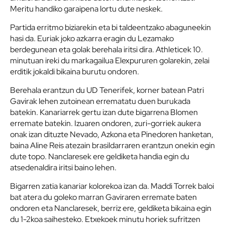
Meritu handiko garaipena lortu dute neskek.
Partida erritmo biziarekin eta bi taldeentzako abaguneekin
hasi da. Euriak joko azkarra eragin du Lezamako
berdegunean eta golak berehala iritsi dira. Athleticek 10.
minutuan ireki du markagailua Elexpururen golarekin, zelai
erditik jokaldi bikaina burutu ondoren.
Berehala erantzun du UD Tenerifek, korner batean Patri
Gavirak lehen zutoinean errematatu duen burukada
batekin. Kanariarrek gertu izan dute bigarrena Blomen
erremate batekin. Izuaren ondoren, zuri-gorriek aukera
onak izan dituzte Nevado, Azkona eta Pinedoren hanketan,
baina Aline Reis atezain brasildarraren erantzun onekin egin
dute topo. Nanclaresek ere geldiketa handia egin du
atsedenaldira iritsi baino lehen.
Bigarren zatia kanariar kolorekoa izan da. Maddi Torrek baloi
bat atera du goleko marran Gaviraren erremate baten
ondoren eta Nanclaresek, berriz ere, geldiketa bikaina egin
du 1-2koa saihesteko. Etxekoek minutu horiek sufritzen