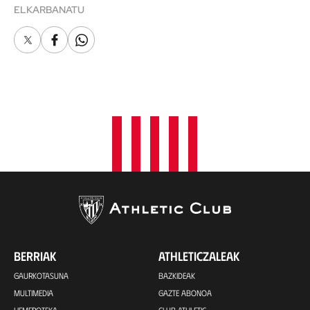
ELKARBANATU
X
Facebook
Whatsapp
BERRIAK
ATHLETICZALEAK
GAURKOTASUNA
BAZKIDEAK
MULTIMEDIA
GAZTE ABONOA
HEMEROTEKA
CLUB ATHLETIC