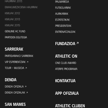
HAURRAK 2013
PALMARESA
EMAKUMEZKOENA HAURRAK
FUTBOLARIAK
KIMUAK 2012
AURKARIAK
KIMUAK 2013
ESTATISTIKAK
KIMUAK 2015
PRESIDENTEAK
GENUINE AC FUND
ENTRENATZAILEAK
PARTIDEN EGUTEGIA
FUNDAZIOA
SARRERAK
ATHLETIC ON
PARTIDARAKO SARRERAK
VIP ESPERIENTZIAK
ONE CLUB AWARD
TOUR + MUSEOA
ATERPE PROGRAMA
DENDA
KONTAKTUA
DENDA OFIZIALA
APP OFIZIALA
DENDA OFIZIALAK
SAN MAMES
ATHLETIC CLUBEN