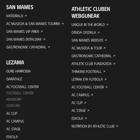
SAN MAMES
ATHLETIC CLUBEN
WEBGUNEAK
KATEDRALA
AC MUSEOA & SAN MAMES TOURRA
UNIQUE IN THE WORLD
SAN MAMES VIP AREA
DENDA OFIZIALA
SAN MAMES EKITALDIAK
SAN MAMES WEBSITE
GASTRONOMIC CATHEDRAL
AC MUSEOA & TOUR
GASTRONOMIC CATHEDRAL
LEZAMA
ATHLETIC CLUB FUNDAZIOA
GURE HARROBIA
THINKING FOOTBALL
GARATHUZ
LETRAK ETA FUTBOLA
AC FOOTBALL CENTER
AC FOOTBALL CENTER
FOOTBALL CENTER
AC CAMPUS
ADVISORY
AC CUP
COACHES
AC STAGE
AC CUP
ESKOLA
AC CAMPUS
NUTRITION BY ATHLETIC CLUB
AC STAGE
ESKOLA