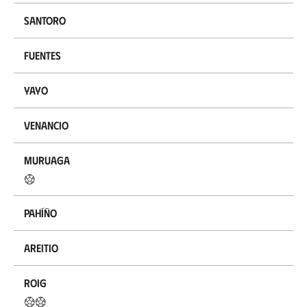
Santoro
Fuentes
Yayo
Venancio
Muruaga
Pahíño
Areitio
Roig