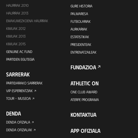
HAURRAK 2010
GURE HISTORIA
HAURRAK 2013
PALMARESA
EMAKUMEZKOENA HAURRAK
FUTBOLARIAK
KIMUAK 2012
AURKARIAK
KIMUAK 2013
ESTATISTIKAK
KIMUAK 2015
PRESIDENTEAK
GENUINE AC FUND
ENTRENATZAILEAK
PARTIDEN EGUTEGIA
FUNDAZIOA
SARRERAK
ATHLETIC ON
PARTIDARAKO SARRERAK
VIP ESPERIENTZIAK
ONE CLUB AWARD
TOUR + MUSEOA
ATERPE PROGRAMA
DENDA
KONTAKTUA
DENDA OFIZIALA
APP OFIZIALA
DENDA OFIZIALAK