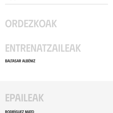
Ordezkoak
Entrenatzaileak
Baltasar Albéniz
Epaileak
Rodríguez Mato