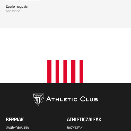
Epaile nagusia
Kantabria
BERRIAK
ATHLETICZALEAK
GAURKOTASUNA
BAZKIDEAK