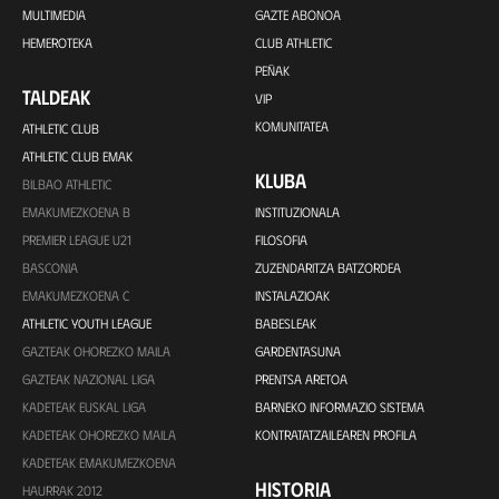
MULTIMEDIA
GAZTE ABONOA
HEMEROTEKA
CLUB ATHLETIC
PEÑAK
TALDEAK
VIP
KOMUNITATEA
ATHLETIC CLUB
ATHLETIC CLUB EMAK
KLUBA
BILBAO ATHLETIC
EMAKUMEZKOENA B
INSTITUZIONALA
PREMIER LEAGUE U21
FILOSOFIA
BASCONIA
ZUZENDARITZA BATZORDEA
EMAKUMEZKOENA C
INSTALAZIOAK
ATHLETIC YOUTH LEAGUE
BABESLEAK
GAZTEAK OHOREZKO MAILA
GARDENTASUNA
GAZTEAK NAZIONAL LIGA
PRENTSA ARETOA
KADETEAK EUSKAL LIGA
BARNEKO INFORMAZIO SISTEMA
KADETEAK OHOREZKO MAILA
KONTRATATZAILEAREN PROFILA
KADETEAK EMAKUMEZKOENA
HISTORIA
HAURRAK 2012