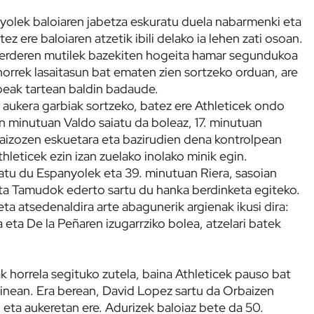
yolek baloiaren jabetza eskuratu duela nabarmenki eta
ez ere baloiaren atzetik ibili delako ia lehen zati osoan.
alverderen mutilek bazekiten hogeita hamar segundukoa
 horrek lasaitasun bat ematen zien sortzeko orduan, are
beak tartean baldin badaude.
n aukera garbiak sortzeko, batez ere Athleticek ondo
en minutuan Valdo saiatu da boleaz, 17. minutuan
raizozen eskuetara eta bazirudien dena kontrolpean
hleticek ezin izan zuelako inolako minik egin.
atu du Espanyolek eta 39. minutuan Riera, sasoian
 eta Tamudok ederto sartu du hanka berdinketa egiteko.
eta atsedenaldira arte abagunerik argienak ikusi dira:
eta De la Peñaren izugarrziko bolea, atzelari batek
ak horrela segituko zutela, baina Athleticek pauso bat
inean. Era berean, David Lopez sartu da Orbaizen
 eta aukeretan ere. Adurizek baloiaz bete da 50.