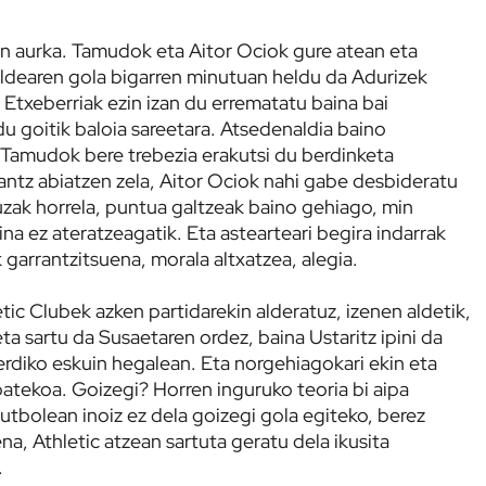
en aurka. Tamudok eta Aitor Ociok gure atean eta
aldearen gola bigarren minutuan heldu da Adurizek
 Etxeberriak ezin izan du errematatu baina bai
u goitik baloia sareetara. Atsedenaldia baino
 Tamudok bere trebezia erakutsi du berdinketa
rantz abiatzen zela, Aitor Ociok nahi gabe desbideratu
uzak horrela, puntua galtzeak baino gehiago, min
na ez ateratzeagatik. Eta astearteari begira indarrak
k garrantzitsuena, morala altxatzea, alegia.
tic Clubek azken partidarekin alderatuz, izenen aldetik,
a sartu da Susaetaren ordez, baina Ustaritz ipini da
 erdiko eskuin hegalean. Eta norgehiagokari ekin eta
atekoa. Goizegi? Horren inguruko teoria bi aipa
utbolean inoiz ez dela goizegi gola egiteko, berez
na, Athletic atzean sartuta geratu dela ikusita
.