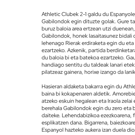
Athletic Clubek 2-1 galdu du Espanyol
Gabilondok egin dituzte golak. Gure t
buruz baloia area ertzean utzi duenean,
Gabilondok, honek lasaitasunez bidali d
lehenago Rierak erdiraketa egin du eta
ezartzeko. Azkenik, partida berdinketa
du baloia bi eta batekoa ezartzeko. Ga
handiago sentitu du taldeak lanari eteki
pilatzeaz gainera, horixe izango da lani
Hasieran aldaketa bakarra egin du Athle
baina bi kokapenaren aldetik. Amorebiet
atzeko eskuin hegalean eta Iraola zelai
berehala Gabilondok egin du zero eta b
daiteke. Lehendabizikoa ezezkoarena, f
esplikatzen dana. Bigarrena, baiezkoare
Espanyol hazteko aukera izan duela dio