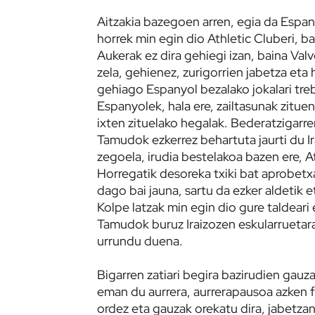
Aitzakia bazegoen arren, egia da Espan
horrek min egin dio Athletic Cluberi, bat
Aukerak ez dira gehiegi izan, baina V
zela, gehienez, zurigorrien jabetza eta
gehiago Espanyol bezalako jokalari tre
Espanyolek, hala ere, zailtasunak zitue
ixten zituelako hegalak. Bederatzigarr
Tamudok ezkerrez behartuta jaurti du I
zegoela, irudia bestelakoa bazen ere, At
Horregatik desoreka txiki bat aprobetx
dago bai jauna, sartu da ezker aldetik
Kolpe latzak min egin dio gure taldeari 
Tamudok buruz Iraizozen eskularruetara 
urrundu duena.
Bigarren zatiari begira bazirudien gauz
eman du aurrera, aurrerapausoa azken f
ordez eta gauzak orekatu dira, jabetzan