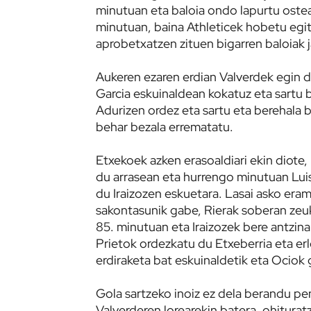
minutuan eta baloia ondo lapurtu ostea
minutuan, baina Athleticek hobetu egit
aprobetxatzen zituen bigarren baloiak 
Aukeren ezaren erdian Valverdek egin 
Garcia eskuinaldean kokatuz eta sartu 
Adurizen ordez eta sartu eta berehala ba
behar bezala errematatu.
Etxekoek azken erasoaldiari ekin diote,
du arrasean eta hurrengo minutuan Luis
du Iraizozen eskuetara. Lasai asko eram
sakontasunik gabe, Rierak soberan zeuk
85. minutuan eta Iraizozek bere antzina
Prietok ordezkatu du Etxeberria eta erl
erdiraketa bat eskuinaldetik eta Ociok 
Gola sartzeko inoiz ez dela berandu pe
Valverderen lorearekin batera, ohitura