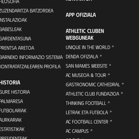
FILOSOFIA
ZUZENDARITZA BATZORDEA
APP OFIZIALA
INSTALAZIOAK
BABESLEAK
ATHLETIC CLUBEN
WEBGUNEAK
GARDENTASUNA
UNIQUE IN THE WORLD
PRENTSA ARETOA
DENDA OFIZIALA
BARNEKO INFORMAZIO SISTEMA
SAN MAMES WEBSITE
KONTRATATZAILEAREN PROFILA
AC MUSEOA & TOUR
HISTORIA
GASTRONOMIC CATHEDRAL
GURE HISTORIA
ATHLETIC CLUB FUNDAZIOA
PALMARESA
THINKING FOOTBALL
FUTBOLARIAK
LETRAK ETA FUTBOLA
AURKARIAK
AC FOOTBALL CENTER
ESTATISTIKAK
AC CAMPUS
PRESIDENTEAK