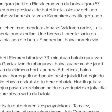
n gora jaurti du Rierak erantzun du boleaz gora 57.
en zuen presioa alde batetik eta askozaz gehiago
jabetza berreskuratzeko Kameniren areatik gertuago.
du lehen mugimendua: Jonatas Valdoren ordez, Luis
berria punta erdian. Une berean Llorente sartu da
loia laga dio buruz Etxeberriari, baina horrek ezin
 beti Rieraren bitartez: 73. minutuan baloia gurutzatu
 Garciak izan du abagunea, baina xuabe xuabe jaurti
an du ekimena hortik aurrera Athleticek, baina
ana, horregatik norbanako beste jokaldi bat egin du
ko etxean erakutsi ditu bere dohaiak. Hortik gutxira
ojua pasatuko zelakoan heldu da zorigaiztoko jokaldia:
gure atean sartu du baloia.
ntsatu dute ziurrenik espanyolekoek. Tamalez,
tzat hartzen ari gara azken unean Lluis Companysen