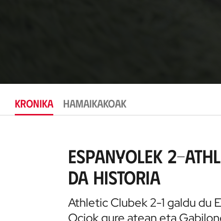
KRONIKA
HAMAIKAKOAK
Espanyolek 2-Athle
da historia
Athletic Clubek 2-1 galdu du
Ociok gure atean eta Gabilo