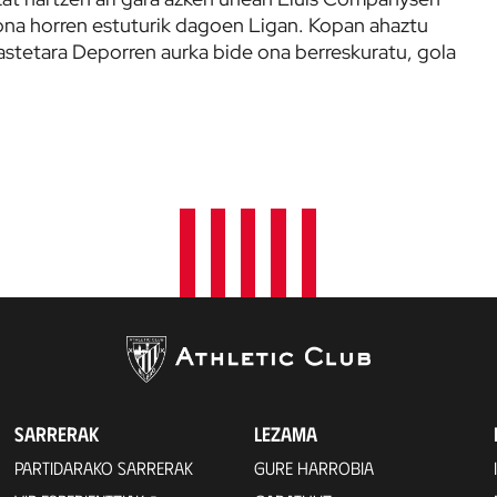
 ona horren estuturik dagoen Ligan. Kopan ahaztu
astetara Deporren aurka bide ona berreskuratu, gola
SARRERAK
LEZAMA
PARTIDARAKO SARRERAK
GURE HARROBIA