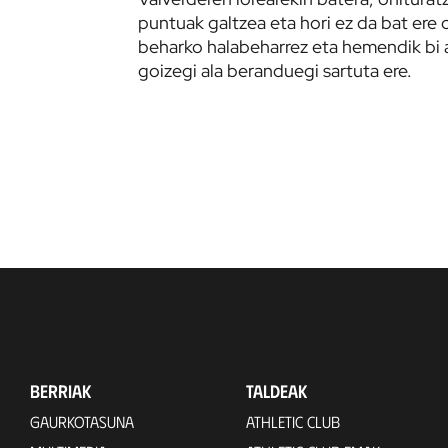
puntuak galtzea eta hori ez da bat ere
beharko halabeharrez eta hemendik bi 
goizegi ala beranduegi sartuta ere.
BERRIAK
TALDEAK
GAURKOTASUNA
ATHLETIC CLUB