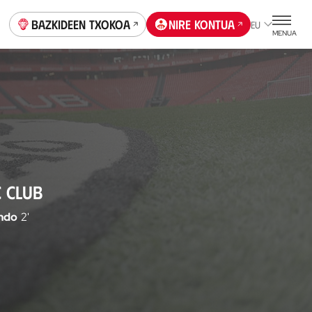
Bazkideen Txokoa
Nire kontua
EU
MENUA
C CLUB
ndo
2'