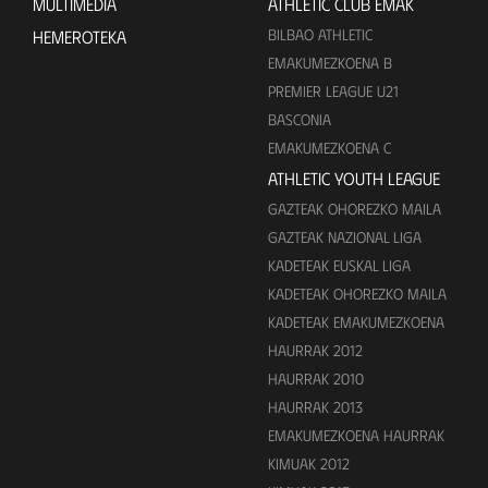
MULTIMEDIA
ATHLETIC CLUB EMAK
BILBAO ATHLETIC
HEMEROTEKA
EMAKUMEZKOENA B
PREMIER LEAGUE U21
BASCONIA
EMAKUMEZKOENA C
ATHLETIC YOUTH LEAGUE
GAZTEAK OHOREZKO MAILA
GAZTEAK NAZIONAL LIGA
KADETEAK EUSKAL LIGA
KADETEAK OHOREZKO MAILA
KADETEAK EMAKUMEZKOENA
HAURRAK 2012
HAURRAK 2010
HAURRAK 2013
EMAKUMEZKOENA HAURRAK
KIMUAK 2012