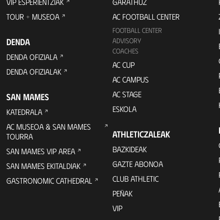
VIP ESPERIENTZIAK
GARATHUZ
TOUR + MUSEOA
AC FOOTBALL CENTER
FOOTBALL CENTER
DENDA
ADVISORY
COACHES
DENDA OFIZIALA
AC CUP
DENDA OFIZIALAK
AC CAMPUS
AC STAGE
SAN MAMES
ESKOLA
KATEDRALA
AC MUSEOA & SAN MAMES
ATHLETICZALEAK
TOURRA
BAZKIDEAK
SAN MAMES VIP AREA
GAZTE ABONOA
SAN MAMES EKITALDIAK
CLUB ATHLETIC
GASTRONOMIC CATHEDRAL
PEÑAK
VIP