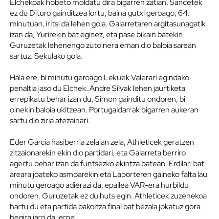
Elchekoak hobeto moldatu dira bigarren zatian. Sancetek
ez du Dituro gainditzea lortu, baina gutxi geroago, 64.
minutuan, iritsi da lehen gola. Galarretaren argitasunagatik
izan da, Yurirekin bat eginez, eta pase bikain batekin
Guruzetak lehenengo zutoinera eman dio baloia sarean
sartuz. Sekulako gola.
Hala ere, bi minutu geroago Lekuek Valerari egindako
penaltia jaso du Elchek. Andre Silvak lehen jaurtiketa
errepikatu behar izan du, Simon gainditu ondoren, bi
oinekin baloia ukitzean. Portugaldarrak bigarren aukeran
sartu dio ziria atezainari.
Eder Garcia hasiberria zelaian zela, Athleticek geratzen
zitzaionarekin ekin dio partidari, eta Galarreta berriro
agertu behar izan da funtsezko ekintza batean. Erdilari bat
areara joateko asmoarekin eta Laporteren gaineko falta lau
minutu geroago adierazi da, epailea VAR-era hurbildu
ondoren. Guruzetak ez du huts egin. Athleticek zuzenekoa
hartu du eta partida bakoitza final bat bezala jokatuz gora
begira jarri da, erne.