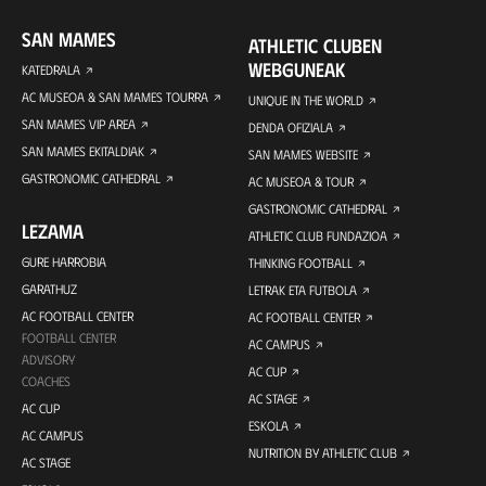
SAN MAMES
ATHLETIC CLUBEN
WEBGUNEAK
KATEDRALA
AC MUSEOA & SAN MAMES TOURRA
UNIQUE IN THE WORLD
SAN MAMES VIP AREA
DENDA OFIZIALA
SAN MAMES EKITALDIAK
SAN MAMES WEBSITE
GASTRONOMIC CATHEDRAL
AC MUSEOA & TOUR
GASTRONOMIC CATHEDRAL
LEZAMA
ATHLETIC CLUB FUNDAZIOA
GURE HARROBIA
THINKING FOOTBALL
GARATHUZ
LETRAK ETA FUTBOLA
AC FOOTBALL CENTER
AC FOOTBALL CENTER
FOOTBALL CENTER
AC CAMPUS
ADVISORY
AC CUP
COACHES
AC STAGE
AC CUP
ESKOLA
AC CAMPUS
NUTRITION BY ATHLETIC CLUB
AC STAGE