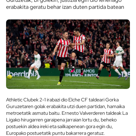
erabakita geratu behar izan duten partida batean
Athletic Clubek 2-1 irabazi dio Elche CF taldeari Gorka
Guruzetaren golak erabakita utzi duen partidan, hamaika
metroetatik asmatu baitu. Ernesto Valverderen taldeak La
Ligako hirugarren garaipena jarraian lortu du, beheko
postuekin aldea ireki eta sailkapenean gora egin du,
Europako postuetatik puntu bakarrera geratuz.