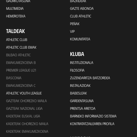
GAURKOTASUNA
BAZKIDEAK
MULTIMEDIA
GAZTE ABONOA
HEMEROTEKA
CLUB ATHLETIC
PEÑAK
TALDEAK
VIP
KOMUNITATEA
ATHLETIC CLUB
ATHLETIC CLUB EMAK
KLUBA
BILBAO ATHLETIC
EMAKUMEZKOENA B
INSTITUZIONALA
PREMIER LEAGUE U21
FILOSOFIA
BASCONIA
ZUZENDARITZA BATZORDEA
EMAKUMEZKOENA C
INSTALAZIOAK
ATHLETIC YOUTH LEAGUE
BABESLEAK
GAZTEAK OHOREZKO MAILA
GARDENTASUNA
GAZTEAK NAZIONAL LIGA
PRENTSA ARETOA
KADETEAK EUSKAL LIGA
BARNEKO INFORMAZIO SISTEMA
KADETEAK OHOREZKO MAILA
KONTRATATZAILEAREN PROFILA
KADETEAK EMAKUMEZKOENA