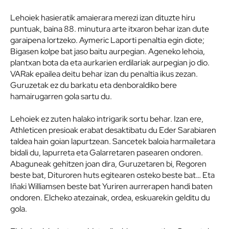
Lehoiek hasieratik amaierara merezi izan dituzte hiru
puntuak, baina 88. minutura arte itxaron behar izan dute
garaipena lortzeko. Aymeric Laporti penaltia egin diote;
Bigasen kolpe bat jaso baitu aurpegian. Ageneko lehoia,
plantxan bota da eta aurkarien erdilariak aurpegian jo dio.
VARak epailea deitu behar izan du penaltia ikus zezan.
Guruzetak ez du barkatu eta denboraldiko bere
hamairugarren gola sartu du.
Lehoiek ez zuten halako intrigarik sortu behar. Izan ere,
Athleticen presioak erabat desaktibatu du Eder Sarabiaren
taldea hain goian lapurtzean. Sancetek baloia harmailetara
bidali du, lapurreta eta Galarretaren pasearen ondoren.
Abaguneak gehitzen joan dira, Guruzetaren bi, Regoren
beste bat, Dituroren huts egitearen osteko beste bat… Eta
Iñaki Williamsen beste bat Yuriren aurrerapen handi baten
ondoren. Elcheko atezainak, ordea, eskuarekin gelditu du
gola.