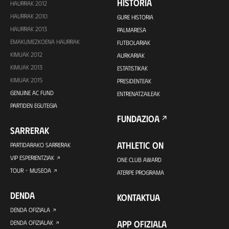
HISTORIA
HAURRAK 2012
HAURRAK 2010
GURE HISTORIA
HAURRAK 2013
PALMARESA
EMAKUMEZKOENA HAURRAK
FUTBOLARIAK
KIMUAK 2012
AURKARIAK
KIMUAK 2013
ESTATISTIKAK
KIMUAK 2015
PRESIDENTEAK
GENUINE AC FUND
ENTRENATZAILEAK
PARTIDEN EGUTEGIA
FUNDAZIOA
SARRERAK
ATHLETIC ON
PARTIDARAKO SARRERAK
VIP ESPERIENTZIAK
ONE CLUB AWARD
TOUR + MUSEOA
ATERPE PROGRAMA
DENDA
KONTAKTUA
DENDA OFIZIALA
APP OFIZIALA
DENDA OFIZIALAK