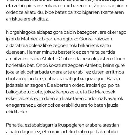
eta zelai gainean zeukana gutxi bazen ere, Zigic Joaquinen
ordez zelairatu du, bide batez balizko bigarren txartelaren
arriskua ere ekidituz.
Norgehiagoka aldapaz gora baldin bazegoen, are okerrago
ipini da Mathieuk bigarrena egiteko Gorka Iraizozen
aldaratzea boleaz libre zegoen toki bakarretik sartu
duenean. Hamar minutu besterik ez zen falta partida
amaitzeko, baina Athletic Club ez da besoak jaisten dituen
horietako bat. Ondo kokatuta zegoen Athletic, baina gure
jokalariek beharbada unera arte erabili ez duten erritmoa
dantzan ipini dute, nahiz eta bat gutxiagoz egon. Baraja
jada zelaian zegoen Dealberten ordez, Iraolari gol polita
baliogabetu diote, jokoz kanpo zela, eta De Marcosek
ezkerraldetik egin duen erdiraketaren ondorioz Navarrok
enegarrenez ukalondokoa erabili du arerio baten jauzia
ekiditzeko.
Penaltia, eztabaidagarria ikuspegiaren arabera arestian
aipatu dugun lez, eta orain arteko traba guztiak nahiko