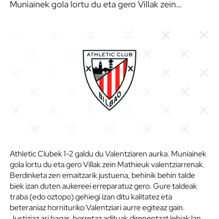
Muniainek gola lortu du eta gero Villak zein…
Athletic Clubek 1-2 galdu du Valentziaren aurka. Muniainek
gola lortu du eta gero Villak zein Mathieuk valentziarrenak.
Berdinketa zen emaitzarik justuena, behinik behin talde
biek izan duten aukereei erreparatuz gero. Gure taldeak
traba (edo oztopo) gehiegi izan ditu kalitatez eta
beteraniaz hornituriko Valentziari aurre egiteaz gain.
Justiziaz ari bagar, horretaz adituak direnentzat lehiak lan