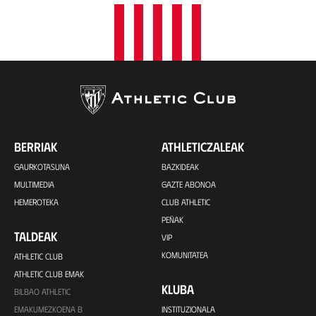
BERRIAK
ATHLETICZALEAK
GAURKOTASUNA
BAZKIDEAK
MULTIMEDIA
GAZTE ABONOA
HEMEROTEKA
CLUB ATHLETIC
PEÑAK
TALDEAK
VIP
KOMUNITATEA
ATHLETIC CLUB
ATHLETIC CLUB EMAK
KLUBA
BILBAO ATHLETIC
EMAKUMEZKOENA B
INSTITUZIONALA