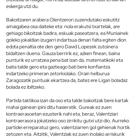
eskerga utzi du.
Bakoitzaren arabera Olentzerori zuzendutako eskutitz
amaigabea osa daiteke eta: nola erakutsi txartelak, are
gehiago bikoitzak badira, eskuak paseatzera, ea Muniainek
goleko jokaldian izugarri indartsua denari falta egiten dion
edota penaltia ote den gero David Lopezek zutoinera
bidaltzen duena. Gauza berririk ez, azken finean, baina
punturik ez urratzea pena bat izan da, matematikoki eta
baita talde gero eta gazteago bati bere konfiantza
indartzeko primeran zetorkiolako. Orain helburua
Zaragozatik puntuak ekartzea da, batez ere Ligan boladaz
bolada ez ibiltzeko.
Partida taktikoa izan da oso eta talde bakoitzak bere kartak
mahai gainean ipini ditu hasieratik. Gureak ez zuen
kontraerasoetan ezusterik nahi eta, beraz, Valentziari
kontraerasora jokatzeko oso zirrikitu gutxi utzi dio. Aurreko
partidei erreparatuz gero, valentziarren gol gehienak hortik
zetozen eta. Aitzitik, Valentziak ez zuen inolako arriskurik