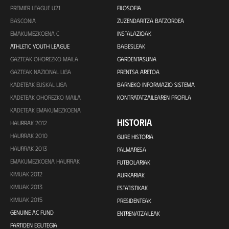
PREMIER LEAGUE U21
FILOSOFIA
BASCONIA
ZUZENDARITZA BATZORDEA
EMAKUMEZKOENA C
INSTALAZIOAK
ATHLETIC YOUTH LEAGUE
BABESLEAK
GAZTEAK OHOREZKO MAILA
GARDENTASUNA
GAZTEAK NAZIONAL LIGA
PRENTSA ARETOA
KADETEAK EUSKAL LIGA
BARNEKO INFORMAZIO SISTEMA
KADETEAK OHOREZKO MAILA
KONTRATATZAILEAREN PROFILA
KADETEAK EMAKUMEZKOENA
HISTORIA
HAURRAK 2012
HAURRAK 2010
GURE HISTORIA
HAURRAK 2013
PALMARESA
EMAKUMEZKOENA HAURRAK
FUTBOLARIAK
KIMUAK 2012
AURKARIAK
KIMUAK 2013
ESTATISTIKAK
KIMUAK 2015
PRESIDENTEAK
GENUINE AC FUND
ENTRENATZAILEAK
PARTIDEN EGUTEGIA