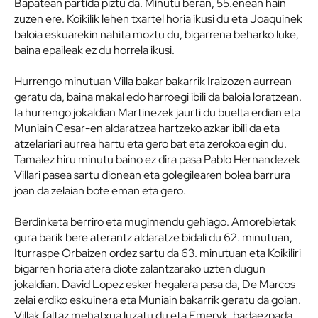
Bapatean partida piztu da. Minutu beran, 55.enean hain
zuzen ere. Koikilik lehen txartel horia ikusi du eta Joaquinek
baloia eskuarekin nahita moztu du, bigarrena beharko luke,
baina epaileak ez du horrela ikusi.
Hurrengo minutuan Villa bakar bakarrik Iraizozen aurrean
geratu da, baina makal edo harroegi ibili da baloia loratzean.
Ia hurrengo jokaldian Martinezek jaurti du buelta erdian eta
Muniain Cesar-en aldaratzea hartzeko azkar ibili da eta
atzelariari aurrea hartu eta gero bat eta zerokoa egin du.
Tamalez hiru minutu baino ez dira pasa Pablo Hernandezek
Villari pasea sartu dionean eta golegilearen bolea barrura
joan da zelaian bote eman eta gero.
Berdinketa berriro eta mugimendu gehiago. Amorebietak
gura barik bere aterantz aldaratze bidali du 62. minutuan,
Iturraspe Orbaizen ordez sartu da 63. minutuan eta Koikiliri
bigarren horia atera diote zalantzarako uzten dugun
jokaldian. David Lopez esker hegalera pasa da, De Marcos
zelai erdiko eskuinera eta Muniain bakarrik geratu da goian.
Villak faltaz mehatxua luzatu du eta Emeryk, badaezpada