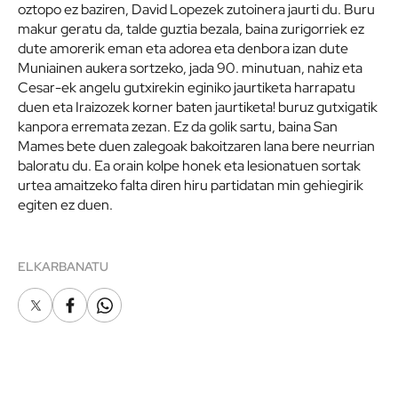
oztopo ez baziren, David Lopezek zutoinera jaurti du. Buru
makur geratu da, talde guztia bezala, baina zurigorriek ez
dute amorerik eman eta adorea eta denbora izan dute
Muniainen aukera sortzeko, jada 90. minutuan, nahiz eta
Cesar-ek angelu gutxirekin eginiko jaurtiketa harrapatu
duen eta Iraizozek korner baten jaurtiketa! buruz gutxigatik
kanpora erremata zezan. Ez da golik sartu, baina San
Mames bete duen zalegoak bakoitzaren lana bere neurrian
baloratu du. Ea orain kolpe honek eta lesionatuen sortak
urtea amaitzeko falta diren hiru partidatan min gehiegirik
egiten ez duen.
ELKARBANATU
X
Facebook
Whatsapp