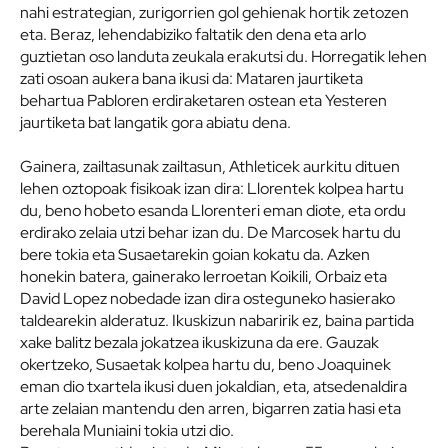
nahi estrategian, zurigorrien gol gehienak hortik zetozen
eta. Beraz, lehendabiziko faltatik den dena eta arlo
guztietan oso landuta zeukala erakutsi du. Horregatik lehen
zati osoan aukera bana ikusi da: Mataren jaurtiketa
behartua Pabloren erdiraketaren ostean eta Yesteren
jaurtiketa bat langatik gora abiatu dena.
Gainera, zailtasunak zailtasun, Athleticek aurkitu dituen
lehen oztopoak fisikoak izan dira: Llorentek kolpea hartu
du, beno hobeto esanda Llorenteri eman diote, eta ordu
erdirako zelaia utzi behar izan du. De Marcosek hartu du
bere tokia eta Susaetarekin goian kokatu da. Azken
honekin batera, gainerako lerroetan Koikili, Orbaiz eta
David Lopez nobedade izan dira osteguneko hasierako
taldearekin alderatuz. Ikuskizun nabaririk ez, baina partida
xake balitz bezala jokatzea ikuskizuna da ere. Gauzak
okertzeko, Susaetak kolpea hartu du, beno Joaquinek
eman dio txartela ikusi duen jokaldian, eta, atsedenaldira
arte zelaian mantendu den arren, bigarren zatia hasi eta
berehala Muniaini tokia utzi dio.