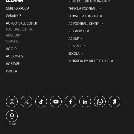
ATHLETIC CLUB FUNDAZIOA
GURE HARROBIA
THINKING FOOTBALL
GARATHUZ
LETRAK ETA FUTBOLA
AC FOOTBALL CENTER
AC FOOTBALL CENTER
FOOTBALL CENTER
AC CAMPUS
ADVISORY
AC CUP
COACHES
AC STAGE
AC CUP
ESKOLA
AC CAMPUS
NUTRITION BY ATHLETIC CLUB
AC STAGE
ESKOLA
EMAK.