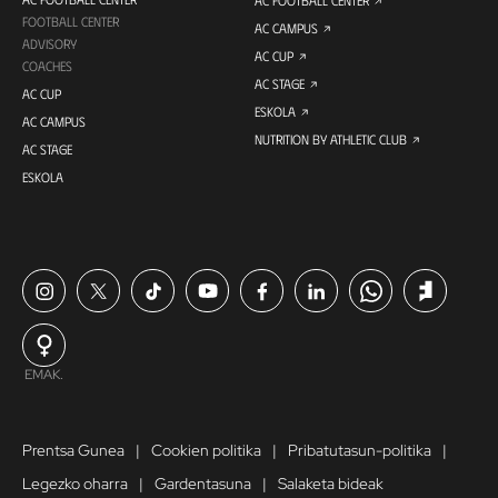
AC FOOTBALL CENTER
FOOTBALL CENTER
AC CAMPUS
ADVISORY
AC CUP
COACHES
AC STAGE
AC CUP
ESKOLA
AC CAMPUS
NUTRITION BY ATHLETIC CLUB
AC STAGE
ESKOLA
EMAK.
Prentsa Gunea
Cookien politika
Pribatutasun-politika
Legezko oharra
Gardentasuna
Salaketa bideak