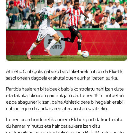
Athletic Club golik gabeko berdinketarekin itzuli da Elxetik,
sasoi onean dagoela erakutsi duen aurkari baten aurka.
Partida hasieran bi taldeek baloia kontrolatu nahi izan dute
eta taktika jokoaren gainetik jarri da. Lehen 15 minutuetan
ez da abagunerik izan, baina Athletic bere bi hegalak erabili
nahian egon da aurkariaren atera iristen saiatzeko.
Lehen ordu laurdenetik aurrera Elchek partida kontrolatu
du hamar minutuz eta hainbat aukera izan ditu
markagailuan aurrea hartzeko: argiena Rafa Mirrek izan du