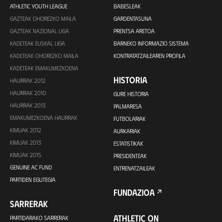
ATHLETIC YOUTH LEAGUE
BABESLEAK
GAZTEAK OHOREZKO MAILA
GARDENTASUNA
GAZTEAK NAZIONAL LIGA
PRENTSA ARETOA
KADETEAK EUSKAL LIGA
BARNEKO INFORMAZIO SISTEMA
KADETEAK OHOREZKO MAILA
KONTRATATZAILEAREN PROFILA
KADETEAK EMAKUMEZKOENA
HISTORIA
HAURRAK 2012
HAURRAK 2010
GURE HISTORIA
HAURRAK 2013
PALMARESA
EMAKUMEZKOENA HAURRAK
FUTBOLARIAK
KIMUAK 2012
AURKARIAK
KIMUAK 2013
ESTATISTIKAK
KIMUAK 2015
PRESIDENTEAK
GENUINE AC FUND
ENTRENATZAILEAK
PARTIDEN EGUTEGIA
FUNDAZIOA
SARRERAK
ATHLETIC ON
PARTIDARAKO SARRERAK