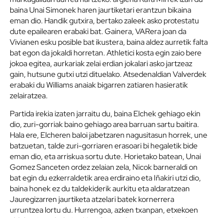
baina Unai Simonek haren jaurtiketari erantzun bikaina
eman dio. Handik gutxira, bertako zaleek asko protestatu
dute epailearen erabaki bat. Gainera, VARera joan da
Vivianen esku posible bat ikustera, baina aldez aurretik falta
bat egon da jokaldi horretan. Athletici kosta egin zaio bere
jokoa egitea, aurkariak zelai erdian jokalari asko jartzeaz
gain, hutsune gutxi utzi dituelako. Atsedenaldian Valverdek
erabaki du Williams anaiak bigarren zatiaren hasieratik
zelairatzea.
Partida irekia izaten jarraitu du, baina Elchek gehiago ekin
dio, zuri-gorriak baino gehiago area barruan sartu baitira.
Hala ere, Elcheren baloi jabetzaren nagusitasun horrek, une
batzuetan, talde zuri-gorriaren erasoari bi hegaletik bide
eman dio, eta arriskua sortu dute. Horietako batean, Unai
Gomez Sanceten ordez zelaian zela, Nicok barneraldi on
bat egin du ezkerraldetik area erdiraino eta Iñakiri utzi dio,
baina honek ez du taldekiderik aurkitu eta aldaratzean
Jauregizarren jaurtiketa atzelari batek kornerrera
urruntzea lortu du. Hurrengoa, azken txanpan, etxekoen