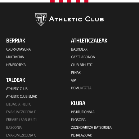
BERRIAK
ATHLETICZALEAK
GAURKOTASUNA
BAZKIDEAK
MULTIMEDIA
GAZTE ABONOA
HEMEROTEKA
CLUB ATHLETIC
PEÑAK
TALDEAK
VIP
KOMUNITATEA
ATHLETIC CLUB
ATHLETIC CLUB EMAK
KLUBA
BILBAO ATHLETIC
EMAKUMEZKOENA B
INSTITUZIONALA
PREMIER LEAGUE U21
FILOSOFIA
BASCONIA
ZUZENDARITZA BATZORDEA
EMAKUMEZKOENA C
INSTALAZIOAK