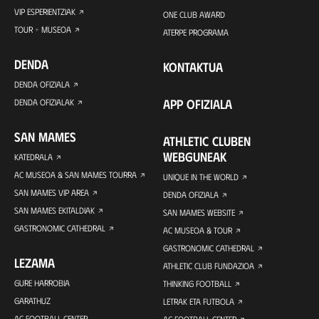
VIP ESPERIENTZIAK
ONE CLUB AWARD
TOUR + MUSEOA
ATERPE PROGRAMA
DENDA
KONTAKTUA
DENDA OFIZIALA
APP OFIZIALA
DENDA OFIZIALAK
SAN MAMES
ATHLETIC CLUBEN
WEBGUNEAK
KATEDRALA
AC MUSEOA & SAN MAMES TOURRA
UNIQUE IN THE WORLD
SAN MAMES VIP AREA
DENDA OFIZIALA
SAN MAMES EKITALDIAK
SAN MAMES WEBSITE
GASTRONOMIC CATHEDRAL
AC MUSEOA & TOUR
GASTRONOMIC CATHEDRAL
LEZAMA
ATHLETIC CLUB FUNDAZIOA
GURE HARROBIA
THINKING FOOTBALL
GARATHUZ
LETRAK ETA FUTBOLA
AC FOOTBALL CENTER