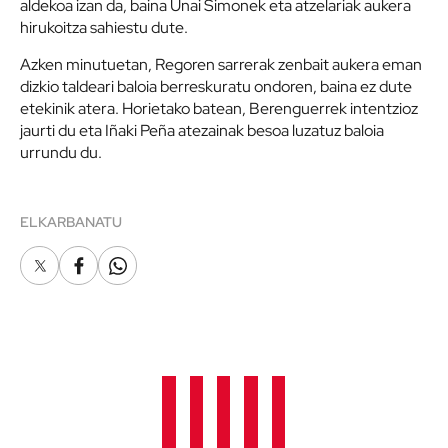
aldekoa izan da, baina Unai Simonek eta atzelariak aukera
hirukoitza sahiestu dute.
Azken minutuetan, Regoren sarrerak zenbait aukera eman
dizkio taldeari baloia berreskuratu ondoren, baina ez dute
etekinik atera. Horietako batean, Berenguerrek intentzioz
jaurti du eta Iñaki Peña atezainak besoa luzatuz baloia
urrundu du.
ELKARBANATU
X
Facebook
Whatsapp