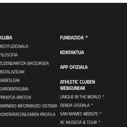
KLUBA
FUNDAZIOA
INSTITUZIONALA
KONTAKTUA
FILOSOFIA
ZUZENDARITZA BATZORDEA
APP OFIZIALA
INSTALAZIOAK
BABESLEAK
ATHLETIC CLUBEN
WEBGUNEAK
GARDENTASUNA
UNIQUE IN THE WORLD
PRENTSA ARETOA
DENDA OFIZIALA
BARNEKO INFORMAZIO SISTEMA
SAN MAMES WEBSITE
KONTRATATZAILEAREN PROFILA
AC MUSEOA & TOUR