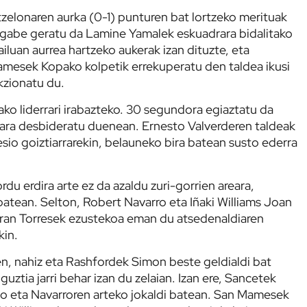
tzelonaren aurka (0-1) punturen bat lortzeko merituak
ik gabe geratu da Lamine Yamalek eskuadrara bidalitako
luan aurrea hartzeko aukerak izan dituzte, eta
mesek Kopako kolpetik errekuperatu den taldea ikusi
kzionatu du.
tako liderrari irabazteko. 30 segundora egiaztatu da
ara desbideratu duenean. Ernesto Valverderen taldeak
io goiztiarrarekin, belauneko bira batean susto ederra
du erdira arte ez da azaldu zuri-gorrien areara,
atean. Selton, Robert Navarro eta Iñaki Williams Joan
Ferran Torresek ezustekoa eman du atsedenaldiaren
kin.
en, nahiz eta Rashfordek Simon beste geldialdi bat
guztia jarri behar izan du zelaian. Izan ere, Sancetek
go eta Navarroren arteko jokaldi batean. San Mamesek