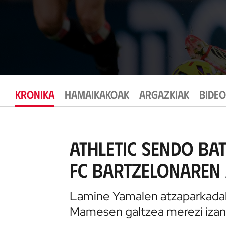
KRONIKA
HAMAIKAKOAK
ARGAZKIAK
BIDE
Athletic sendo bat
FC Bartzelonaren
Lamine Yamalen atzaparkadak
Mamesen galtzea merezi izan 