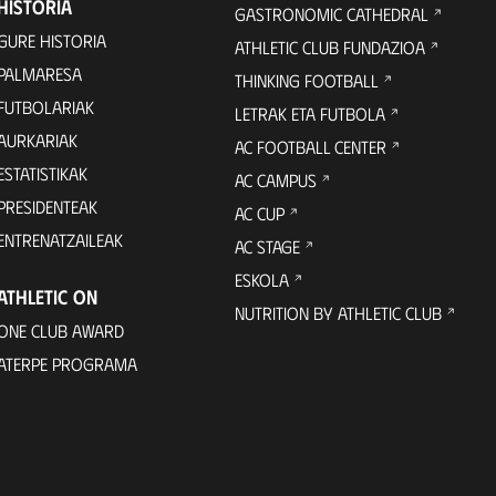
HISTORIA
GASTRONOMIC CATHEDRAL
GURE HISTORIA
ATHLETIC CLUB FUNDAZIOA
PALMARESA
THINKING FOOTBALL
FUTBOLARIAK
LETRAK ETA FUTBOLA
AURKARIAK
AC FOOTBALL CENTER
ESTATISTIKAK
AC CAMPUS
PRESIDENTEAK
AC CUP
ENTRENATZAILEAK
AC STAGE
ESKOLA
ATHLETIC ON
NUTRITION BY ATHLETIC CLUB
ONE CLUB AWARD
ATERPE PROGRAMA