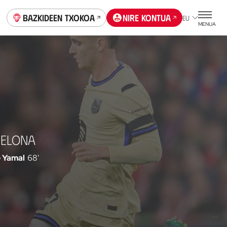
Bazkideen Txokoa
Nire kontua
EU
MENUA
CELONA
 Yamal
68'