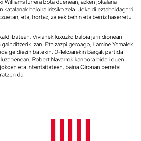
i Williams lurrera bota duenean, azken jokalaria
 katalanak baloira iritsiko zela. Jokaldi eztabaidagarri
zuetan, eta, hortaz, zaleak behin eta berriz haserretu
kaldi batean, Vivianek luxuzko baloia jarri dionean
 gainditzerik izan. Eta zazpi geroago, Lamine Yamalek
kada geldiezin batekin. 0-1ekoarekin Barçak partida
 luzapenean, Robert Navarrok kanpora bidali duen
jokoan eta intentsitatean, baina Gironan berretsi
ratzen da.