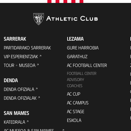
SARRERAK
LEZAMA
PARTIDARAKO SARRERAK
GURE HARROBIA
VIP ESPERIENTZIAK
GARATHUZ
TOUR + MUSEOA
AC FOOTBALL CENTER
FOOTBALL CENTER
DENDA
ADVISORY
COACHES
DENDA OFIZIALA
AC CUP
DENDA OFIZIALAK
AC CAMPUS
AC STAGE
SAN MAMES
ESKOLA
KATEDRALA
AC MUSEOA & SAN MAMES