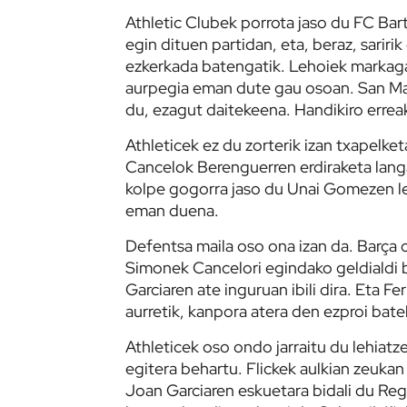
Athletic Clubek porrota jaso du FC Bar
egin dituen partidan, eta, beraz, sarir
ezkerkada batengatik. Lehoiek markagai
aurpegia eman dute gau osoan. San Ma
du, ezagut daitekeena. Handikiro errea
Athleticek ez du zorterik izan txapelke
Cancelok Berenguerren erdiraketa lang
kolpe gogorra jaso du Unai Gomezen les
eman duena.
Defentsa maila oso ona izan da. Barça or
Simonek Cancelori egindako geldialdi b
Garciaren ate inguruan ibili dira. Eta 
aurretik, kanpora atera den ezproi bate
Athleticek oso ondo jarraitu du lehiatz
egitera behartu. Flickek aulkian zeukan 
Joan Garciaren eskuetara bidali du Re