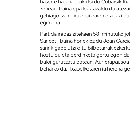
haserre handia erakutsi du Cubarsik Iñak
zenean, baina epaileak azaldu du atezain
gehiago izan dira epailearen erabaki bat
egin dira.
Partida irabaz zitekeen 58. minutuko jo
Sanceti, baina honek ez du Joan Garcia
saririk gabe utzi ditu bilbotarrak ezker
hoztu du eta berdinketa gertu egon da
baloi gurutzatu batean. Aurrerapausoa 
beharko da. Txapelketaren ia herena ge