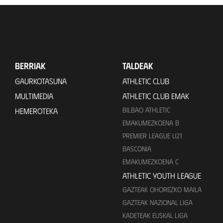
BERRIAK
TALDEAK
GAURKOTASUNA
ATHLETIC CLUB
MULTIMEDIA
ATHLETIC CLUB EMAK
BILBAO ATHLETIC
HEMEROTEKA
EMAKUMEZKOENA B
PREMIER LEAGUE U21
BASCONIA
EMAKUMEZKOENA C
ATHLETIC YOUTH LEAGUE
GAZTEAK OHOREZKO MAILA
GAZTEAK NAZIONAL LIGA
KADETEAK EUSKAL LIGA