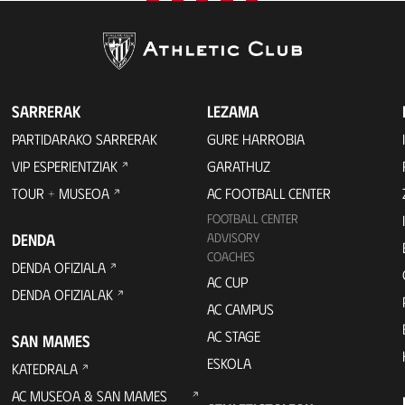
SARRERAK
LEZAMA
PARTIDARAKO SARRERAK
GURE HARROBIA
VIP ESPERIENTZIAK
GARATHUZ
TOUR + MUSEOA
AC FOOTBALL CENTER
FOOTBALL CENTER
DENDA
ADVISORY
COACHES
DENDA OFIZIALA
AC CUP
DENDA OFIZIALAK
AC CAMPUS
AC STAGE
SAN MAMES
ESKOLA
KATEDRALA
AC MUSEOA & SAN MAMES