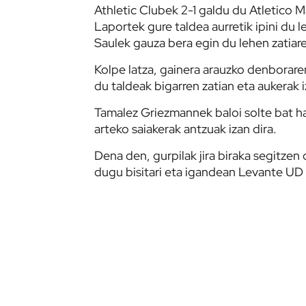
Athletic Clubek 2-1 galdu du Atletico M
Laportek gure taldea aurretik ipini du l
Saulek gauza bera egin du lehen zatia
Kolpe latza, gainera arauzko denborare
du taldeak bigarren zatian eta aukerak iz
Tamalez Griezmannek baloi solte bat har
arteko saiakerak antzuak izan dira.
Dena den, gurpilak jira biraka segitz
dugu bisitari eta igandean Levante UD 