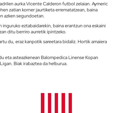
adrilen aurka Vicente Calderon futbol zelaian. Aymeric
ehen zatian korner jaurtiketa errematatzean, baina
ren azken segundoetan.
n inguruko eztabaidarekin, baina erantzun ona eskaini
an ditu berriro aurretik ipintzeko.
tu du, eraz kanpotik sareetara bidaliz. Hortik amaiera
en du eta asteazkenean Balompedica Linense Kopan
Ligan. Biak irabaztea da helburua.