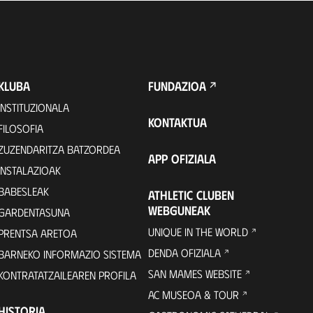
KLUBA
FUNDAZIOA
INSTITUZIONALA
KONTAKTUA
FILOSOFIA
ZUZENDARITZA BATZORDEA
APP OFIZIALA
INSTALAZIOAK
BABESLEAK
ATHLETIC CLUBEN
WEBGUNEAK
GARDENTASUNA
UNIQUE IN THE WORLD
PRENTSA ARETOA
DENDA OFIZIALA
BARNEKO INFORMAZIO SISTEMA
SAN MAMES WEBSITE
KONTRATATZAILEAREN PROFILA
AC MUSEOA & TOUR
HISTORIA