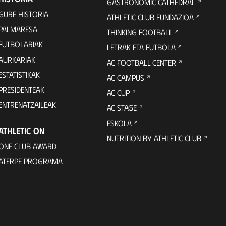
GASTRONOMIC CATHEDRAL
GURE HISTORIA
ATHLETIC CLUB FUNDAZIOA
PALMARESA
THINKING FOOTBALL
FUTBOLARIAK
LETRAK ETA FUTBOLA
AURKARIAK
AC FOOTBALL CENTER
ESTATISTIKAK
AC CAMPUS
PRESIDENTEAK
AC CUP
ENTRENATZAILEAK
AC STAGE
ESKOLA
ATHLETIC ON
NUTRITION BY ATHLETIC CLUB
ONE CLUB AWARD
ATERPE PROGRAMA