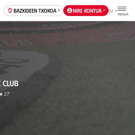
Bazkideen Txokoa
Nire kontua
EU
MENUA
C CLUB
e
27'