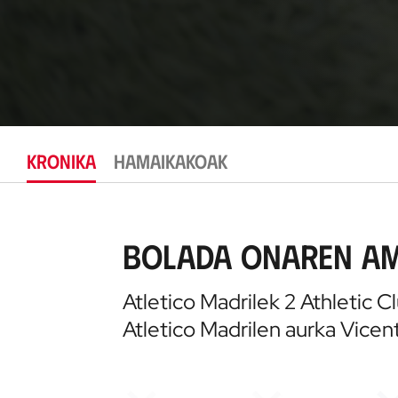
KRONIKA
HAMAIKAKOAK
Bolada onaren ama
Atletico Madrilek 2 Athletic C
Atletico Madrilen aurka Vicen