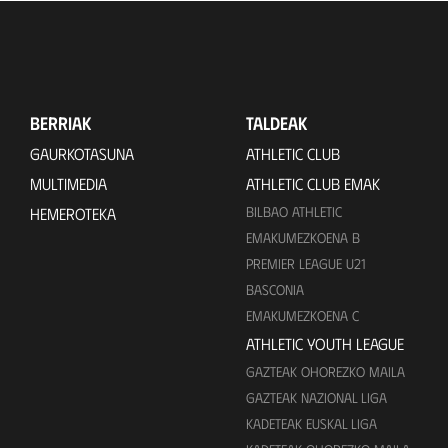
BERRIAK
TALDEAK
GAURKOTASUNA
ATHLETIC CLUB
MULTIMEDIA
ATHLETIC CLUB EMAK
BILBAO ATHLETIC
HEMEROTEKA
EMAKUMEZKOENA B
PREMIER LEAGUE U21
BASCONIA
EMAKUMEZKOENA C
ATHLETIC YOUTH LEAGUE
GAZTEAK OHOREZKO MAILA
GAZTEAK NAZIONAL LIGA
KADETEAK EUSKAL LIGA