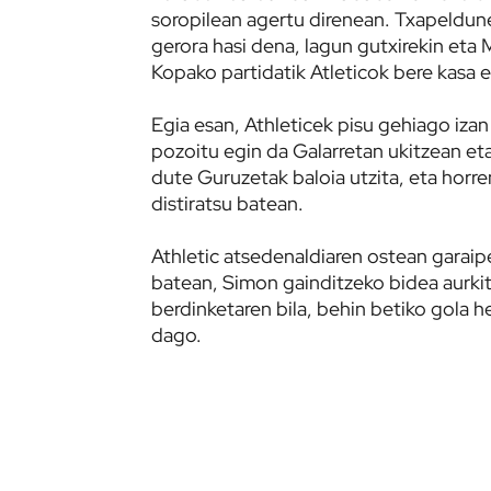
soropilean agertu direnean. Txapeldune
gerora hasi dena, lagun gutxirekin eta 
Kopako partidatik Atleticok bere kasa e
Egia esan, Athleticek pisu gehiago izan
pozoitu egin da Galarretan ukitzean et
dute Guruzetak baloia utzita, eta horr
distiratsu batean.
Athletic atsedenaldiaren ostean garaipe
batean, Simon gainditzeko bidea aurkit
berdinketaren bila, behin betiko gola he
dago.