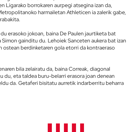
n Ligarako borrokaren aurpegi atsegina izan da,
Metropolitanoko harmailetan Athleticen ia zalerik gabe,
rabakita.
 du erasoko jokoan, baina De Paulen jaurtiketa bat
a Simon gainditu du. Lehoiek Sanceten aukera bat izan
en ostean berdinketaren gola etorri da kontraeraso
naren bila zelairatu da, baina Correak, diagonal
u du, eta taldea buru-belarri erasora joan denean
ldu da. Getaferi bisitatu aurretik indarberritu beharra