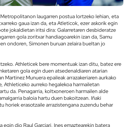
 Metropolitanon laugarren postua lortzeko lehian, eta
arreko gaua izan da, eta Atleticok, ezer askorik egin
ebote jokaldietan iritsi dira: Galarretaren desbideratze
ugarren gola zoritxar handiagoarekin izan da, Samu
ten ondoren, Simonen buruan zelaira bueltan jo
tzeko. Athleticek bere momentuak izan ditu, batez ere
inketaren gola egin duen atsedenaldiaren atarian
 Martinez Munuera epaileak arrazakeriaren aurkako
re, Athleticeko aurreko hegalekoa harmailetan
rtu da. Penagarria, koltxoneroen harmailen alde
amalgarria baloia hartu duen bakoitzean. Iñaki
tu horiek erasotzaile arrazistengana zuzendu behar
ia egin dio Raul Garciari, Ines emaztearekin batera