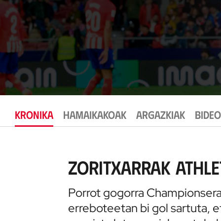
KRONIKA
HAMAIKAKOAK
ARGAZKIAK
BIDE
Zoritxarrak Athle
Porrot gogorra Championsera 
erreboteetan bi gol sartuta, 