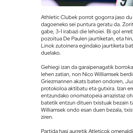
Athletic Clubek porrot gogorra jaso du
dagoeneko sei puntura geratu da. Zoritx
gabe, 3-1 irabazi die lehoiei. Bi gol err
pozoitua De Paulen jaurtiketan, eta hir
Linok zutoinera egindako jaurtiketa ba
duelako.
Gehiegi izan da garaipenagatik borroka
lehen zatian, non Nico Williamsek berd
Griezmannen akats baten ondoren, Juan
protokoloa aktibatu eta gutxira. Izan e
entzundako onomatopeia arrazistaz oha
batetik entzun dituen txistuak bezain t
Williamsek ondo esan duen bezala, txis
ziren.
Partida hasi aurretik Atleticok omenald