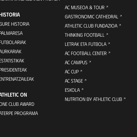
AC MUSEOA & TOUR
HISTORIA
GASTRONOMIC CATHEDRAL
GURE HISTORIA
ATHLETIC CLUB FUNDAZIOA
PALMARESA
THINKING FOOTBALL
FUTBOLARIAK
LETRAK ETA FUTBOLA
AURKARIAK
AC FOOTBALL CENTER
ESTATISTIKAK
AC CAMPUS
PRESIDENTEAK
AC CUP
ENTRENATZAILEAK
AC STAGE
ESKOLA
ATHLETIC ON
NUTRITION BY ATHLETIC CLUB
ONE CLUB AWARD
ATERPE PROGRAMA