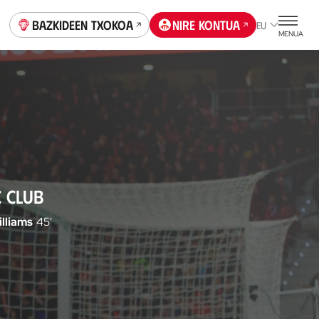
Bazkideen Txokoa
Nire kontua
EU
MENUA
C CLUB
lliams
45'