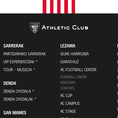
SARRERAK
LEZAMA
PARTIDARAKO SARRERAK
GURE HARROBIA
VIP ESPERIENTZIAK
GARATHUZ
TOUR + MUSEOA
AC FOOTBALL CENTER
FOOTBALL CENTER
DENDA
ADVISORY
COACHES
DENDA OFIZIALA
AC CUP
DENDA OFIZIALAK
AC CAMPUS
AC STAGE
SAN MAMES