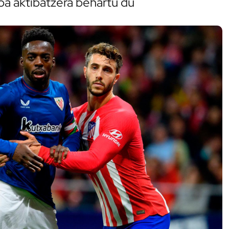
loa aktibatzera behartu du