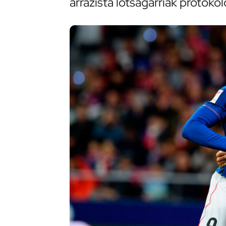
arrazista lotsagarriak protoko