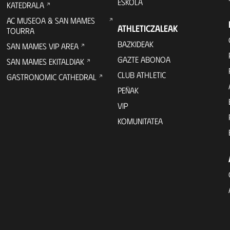
ESKOLA
KATEDRALA
AC MUSEOA & SAN MAMES
ATHLETICZALEAK
TOURRA
BAZKIDEAK
SAN MAMES VIP AREA
GAZTE ABONOA
SAN MAMES EKITALDIAK
CLUB ATHLETIC
GASTRONOMIC CATHEDRAL
PEÑAK
VIP
KOMUNITATEA