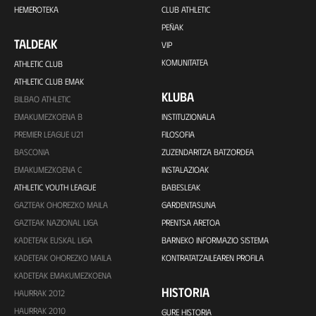
HEMEROTEKA
CLUB ATHLETIC
PEÑAK
TALDEAK
VIP
KOMUNITATEA
ATHLETIC CLUB
ATHLETIC CLUB EMAK
KLUBA
BILBAO ATHLETIC
EMAKUMEZKOENA B
INSTITUZIONALA
PREMIER LEAGUE U21
FILOSOFIA
BASCONIA
ZUZENDARITZA BATZORDEA
EMAKUMEZKOENA C
INSTALAZIOAK
ATHLETIC YOUTH LEAGUE
BABESLEAK
GAZTEAK OHOREZKO MAILA
GARDENTASUNA
GAZTEAK NAZIONAL LIGA
PRENTSA ARETOA
KADETEAK EUSKAL LIGA
BARNEKO INFORMAZIO SISTEMA
KADETEAK OHOREZKO MAILA
KONTRATATZAILEAREN PROFILA
KADETEAK EMAKUMEZKOENA
HISTORIA
HAURRAK 2012
HAURRAK 2010
GURE HISTORIA