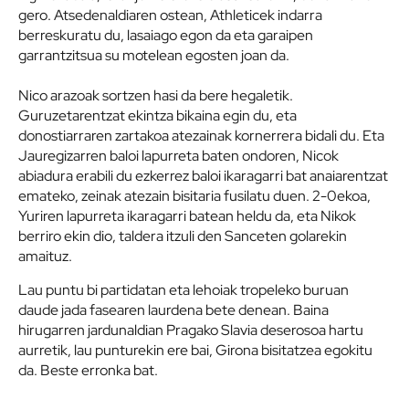
gero. Atsedenaldiaren ostean, Athleticek indarra
berreskuratu du, lasaiago egon da eta garaipen
garrantzitsua su motelean egosten joan da.
Nico arazoak sortzen hasi da bere hegaletik.
Guruzetarentzat ekintza bikaina egin du, eta
donostiarraren zartakoa atezainak kornerrera bidali du. Eta
Jauregizarren baloi lapurreta baten ondoren, Nicok
abiadura erabili du ezkerrez baloi ikaragarri bat anaiarentzat
emateko, zeinak atezain bisitaria fusilatu duen. 2-0ekoa,
Yuriren lapurreta ikaragarri batean heldu da, eta Nikok
berriro ekin dio, taldera itzuli den Sanceten golarekin
amaituz.
Lau puntu bi partidatan eta lehoiak tropeleko buruan
daude jada fasearen laurdena bete denean. Baina
hirugarren jardunaldian Pragako Slavia deserosoa hartu
aurretik, lau punturekin ere bai, Girona bisitatzea egokitu
da. Beste erronka bat.