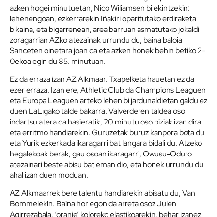
azken hogei minutuetan, Nico Wiliamsen bi ekintzekin:
lehenengoan, ezkerrarekin Iñakiri oparitutako erdiraketa
bikaina, eta bigarrenean, area barruan asmatutako jokaldi
zoragarrian AZko atezainak urrundu du, baina baloia
Sanceten oinetara joan da eta azken honek behin betiko 2-
0ekoa egin du 85. minutuan.
Ez da erraza izan AZ Alkmaar. Txapelketa hauetan ez da
ezer erraza. Izan ere, Athletic Club da Champions Leaguen
eta Europa Leaguen arteko lehen bi jardunaldietan galdu ez
duen LaLigako talde bakarra. Valverderen taldea oso
indartsu atera da hasieratik, 20 minutu oso biziak izan dira
eta erritmo handiarekin. Guruzetak buruz kanpora bota du
eta Yurik ezkerkada ikaragarri bat langara bidali du. Atzeko
hegalekoak berak, gau osoan ikaragarri, Owusu-Oduro
atezainari beste abisu bat eman dio, eta honek urrundu du
ahal izan duen moduan.
AZ Alkmaarrek bere talentu handiarekin abisatu du, Van
Bommelekin. Baina hor egon da arreta osoz Julen
Agirrezabala, ‘oranje’ koloreko elastikoarekin, behar izanez