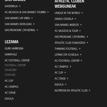
ATHLETIC CLUBEN
WEBGUNEAK
KATEDRALA
AC MUSEOA & SAN MAMES TOURRA
UNIQUE IN THE WORLD
SAN MAMES VIP AREA
DENDA OFIZIALA
SAN MAMES EKITALDIAK
SAN MAMES WEBSITE
GASTRONOMIC CATHEDRAL
AC MUSEOA & TOUR
GASTRONOMIC CATHEDRAL
LEZAMA
ATHLETIC CLUB FUNDAZIOA
GURE HARROBIA
THINKING FOOTBALL
GARATHUZ
LETRAK ETA FUTBOLA
AC FOOTBALL CENTER
AC FOOTBALL CENTER
FOOTBALL CENTER
AC CAMPUS
ADVISORY
AC CUP
COACHES
AC STAGE
AC CUP
ESKOLA
AC CAMPUS
NUTRITION BY ATHLETIC CLUB
AC STAGE
ESKOLA