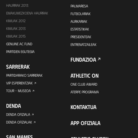
HAURRAK 2013
PALMARESA
EMAKUMEZKOENA HAURRAK
FUTBOLARIAK
KIMUAK 2012
AURKARIAK
KIMUAK 2013
ESTATISTIKAK
KIMUAK 2015
PRESIDENTEAK
GENUINE AC FUND
ENTRENATZAILEAK
PARTIDEN EGUTEGIA
FUNDAZIOA
SARRERAK
ATHLETIC ON
PARTIDARAKO SARRERAK
VIP ESPERIENTZIAK
ONE CLUB AWARD
TOUR + MUSEOA
ATERPE PROGRAMA
DENDA
KONTAKTUA
DENDA OFIZIALA
APP OFIZIALA
DENDA OFIZIALAK
SAN MAMES