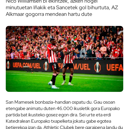
Nico Williamsen bi ekintzek, azken hogei
minutuetan Iñakik eta Sancetek gol bihurtuta, AZ
Alkmaar gogorra mendean hartu dute
San Mamesek bonbazia-handian ospatu du. Gau osoan
etengabe animatu duten 46.000 ikusletik gora Europako
partida bat ikusteko gosez egon dira. Sei urte eta erdi
Katedralean Europako txapelketa jokatu gabe egotea
betierekoa izan da. Athletic Clubek bere garaipena landu du